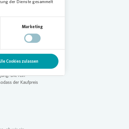
cherheit gehört zur
tzung der Dienste gesammelt
 dass wir mit allen
Marketing
lle Cookies zulassen
igenmitteln, eine
aufenden operativen
ung. Die rein
sodass der Kaufpreis