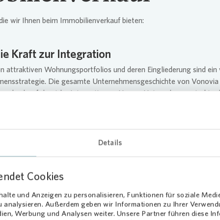
die wir Ihnen beim Immobilienverkauf bieten:
e Kraft zur Integration
on attraktiven Wohnungsportfolios und deren Eingliederung sind ein 
mensstrategie. Die gesamte Unternehmensgeschichte von
Vonovia
 durch erfolgreiche Integrationen. Unsere Unternehmensstruktur bi
l in Deutschland weitere Bestände einzugliedern und langfristig zu 
Management und die wohnungswirtschaftlichen Kompetenzen mache
nem Erfolgsmodell.
Details
endet Cookies
rtragstreu
alte und Anzeigen zu personalisieren, Funktionen für soziale Medi
st Vertrauenssache. Verkäufer, Makler und Vermittler können sich f
zu analysieren. Außerdem geben wir Informationen zu Ihrer Verwen
r sagen. Absprachen und Vereinbarungen werden strikt eingehalten.
dien, Werbung und Analysen weiter. Unsere Partner führen diese I