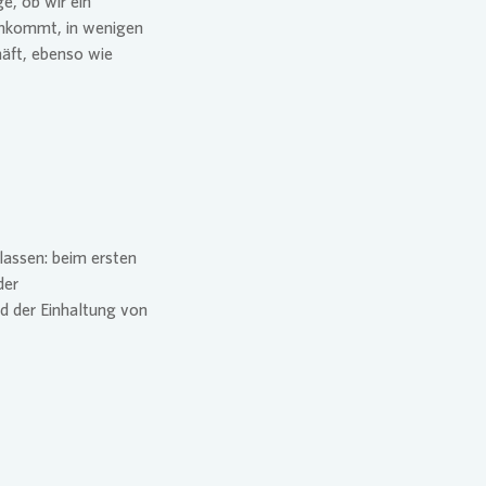
e, ob wir ein
ankommt, in wenigen
häft, ebenso wie
lassen: beim ersten
der
d der Einhaltung von