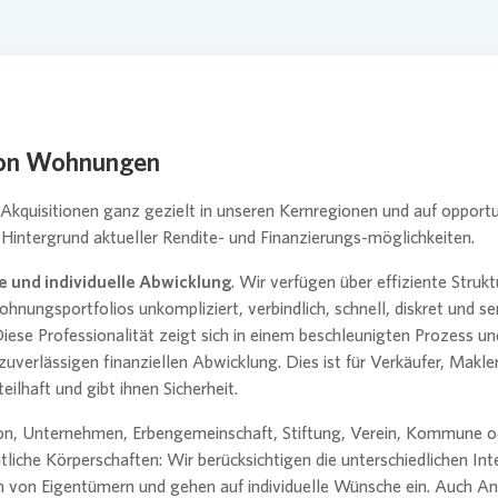
se Newsletter
Übergangs
Vergütun
on Wohnungen
Akquisitionen ganz gezielt in unseren Kernregionen und auf opportu
Hintergrund aktueller Rendite- und Finanzierungs-möglichkeiten.
e und individuelle Abwicklung
. Wir verfügen über effiziente Struk
nungsportfolios unkompliziert, verbindlich, schnell, diskret und se
iese Professionalität zeigt sich in einem beschleunigten Prozess un
zuverlässigen finanziellen Abwicklung. Dies ist für Verkäufer, Makle
eilhaft und gibt ihnen Sicherheit.
on, Unternehmen, Erbengemeinschaft, Stiftung, Verein, Kommune o
htliche Körperschaften: Wir berücksichtigen die unterschiedlichen In
 von Eigentümern und gehen auf individuelle Wünsche ein. Auch A