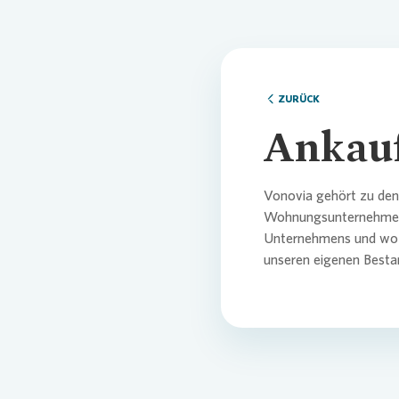
Comm
Credi
Pres
Ansp
ZURÜCK
Ansp
Corp
Agen
Ankauf
Nachh
Medi
Vonovia
gehört zu den 
Wohnungsunternehmen i
Unternehmens und woll
News
Infog
unseren eigenen Best
Fina
FAQ
Ansp
Ansp