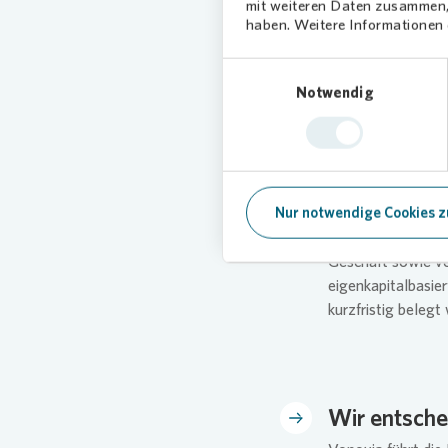
Preisverhandlunge
mit weiteren Daten zusammen, 
Professionalität a
haben. Weitere Informationen d
beim Kauf eingeg
Einwilligungsauswahl
Notwendig
Wir haben di
Nur notwendige Cookies z
Die Finanzierung 
bankbasierte Frem
Geschäft sowie v
eigenkapitalbasie
kurzfristig beleg
Wir entsche