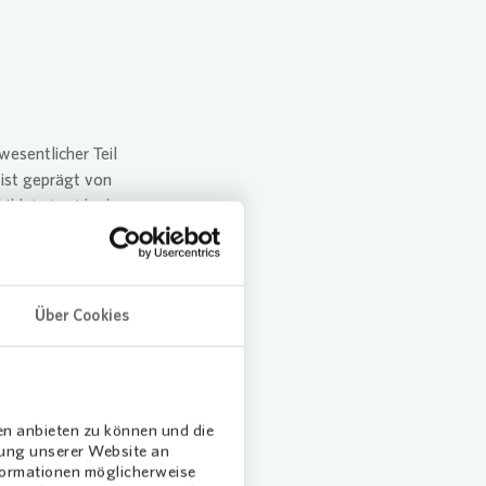
wesentlicher Teil
ist geprägt von
ldet eine ideale
bewirtschaften. Das
n jede neue
Über Cookies
en anbieten zu können und die
est auf das
dung unserer Website an
 Last-Minute-
nformationen möglicherweise