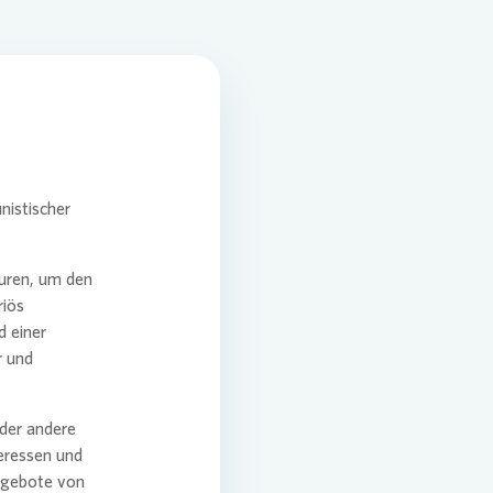
plan für den Klimaschutz
g
nistischer
turen, um den
riös
d einer
r und
der andere
teressen und
ngebote von