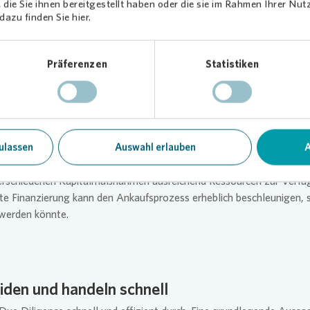
n beim Notartermin gibt es bei uns nicht. Diese absolute Vertragssi
die Sie ihnen bereitgestellt haben oder die sie im Rahmen Ihrer Nu
uf Käuferseite. In der Vergangenheit haben wir erfolgreich bewiesen,
azu finden Sie hier.
angenen Verpflichtungen verantwortungsvoll umgehen.
Präferenzen
Statistiken
e finanzielle Stärke
ulassen
Auswahl erlauben
A
der Kaufpreise für Transaktionen erfolgt in der Regel zu 100% aus E
dkapitalfinanzierung wird nicht benötigt.
Vonovia
stehen aus dem l
erschiedenen Kapitalmaßnahmen ausreichend Ressourcen zur Verfüg
rte Finanzierung kann den Ankaufsprozess erheblich beschleunigen, 
t werden könnte.
iden und handeln schnell