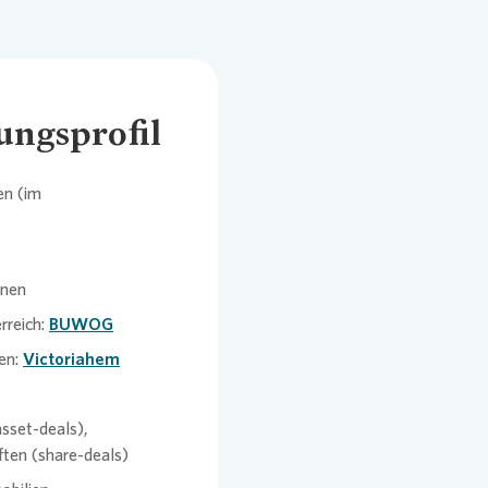
ungsprofil
en (im
onen
rreich:
BUWOG
en:
Victoriahem
sset-deals),
ften (share-deals)