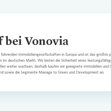
Erklärung
itments und Richtlinien
tor Relations
semitteilungen
rechpartner
Historie
Nachhalt
Analyste
Fälligkeits
SASB
Analyst &
Nachhalti
Kultur und
Entsprec
rechpartner
orate Governance
da
Für Gesch
Aktionärs
Lenders 
TCFD
Ergebniss
Neubau
 bei Vonovia
Commitmen
altigkeit / ESG
athek
Börsenga
EPRA
Informati
führenden Immobiliengesellschaften in Europa und ist das größte p
Satzung
Gewinnab
m deutschen Markt. Wir bieten die Sicherheit eines leistungsfähi
en weiter wachsen, deshalb kaufen wir geeignete Immobilien und 
 & Publikationen
rafiken
Kapitaler
CDP
and sowie die Segmente Manage to Green und Development an.
Eigengesc
nzkalender & Kontakt
Bericht z
Risikoma
rechpartner
rechpartner
PAI
Abschluss