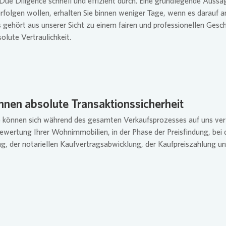
 Due Diligence schnell und effizient durch. Eine grundlegende Aussag
folgen wollen, erhalten Sie binnen weniger Tage, wenn es darauf 
 gehört aus unserer Sicht zu einem fairen und professionellen Gesc
olute Vertraulichkeit.
Ihnen absolute Transaktionssicherheit
e können sich während des gesamten Verkaufsprozesses auf uns ver
Bewertung Ihrer Wohnimmobilien, in der Phase der Preisfindung, bei 
g, der notariellen Kaufvertragsabwicklung, der Kaufpreiszahlung un