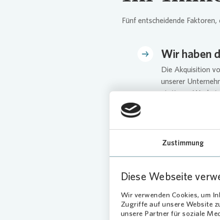
Fünf entscheidende Faktoren, 
Wir haben di
Die Akquisition v
unserer Unterneh
stetigem Wachstum
Plattform, überal
leistungsstarke 
Integration zu ei
Zustimmung
Diese Webseite verw
Wir sind ve
Wir verwenden Cookies, um Inh
Wohnungsverkauf i
Zugriffe auf unsere Website 
verlassen, was wi
unsere Partner für soziale Me