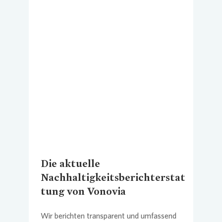
Commitm
Credito
Pressem
Anspre
Login
Loading...
Anspre
Corpor
Agend
Nachhal
Mediat
News & 
Infogra
Die aktuelle
Finanzk
FAQ
Nachhaltigkeitsberichterstat
tung von Vonovia
Anspre
Anspre
Wir berichten transparent und umfassend