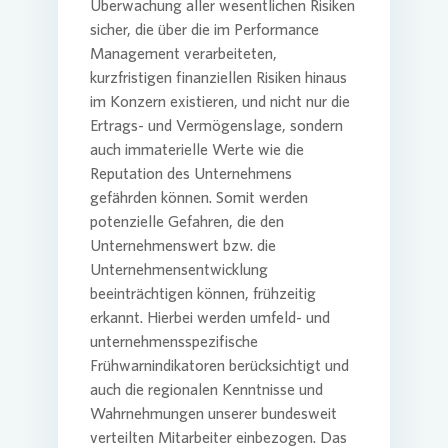
Überwachung aller wesentlichen Risiken
sicher, die über die im Performance
Management verarbeiteten,
Commitm
Credito
Pressem
Anspre
Login
kurzfristigen finanziellen Risiken hinaus
im Konzern existieren, und nicht nur die
Ertrags- und Vermögenslage, sondern
Anspre
Corpor
Agend
auch immaterielle Werte wie die
Reputation des Unternehmens
gefährden können. Somit werden
Nachhal
Mediat
potenzielle Gefahren, die den
Unternehmenswert bzw. die
Unternehmensentwicklung
News & 
Infogra
beeinträchtigen können, frühzeitig
erkannt. Hierbei werden umfeld- und
unternehmensspezifische
Finanzk
FAQ
Frühwarnindikatoren berücksichtigt und
auch die regionalen Kenntnisse und
Wahrnehmungen unserer bundesweit
Anspre
Anspre
verteilten Mitarbeiter einbezogen. Das