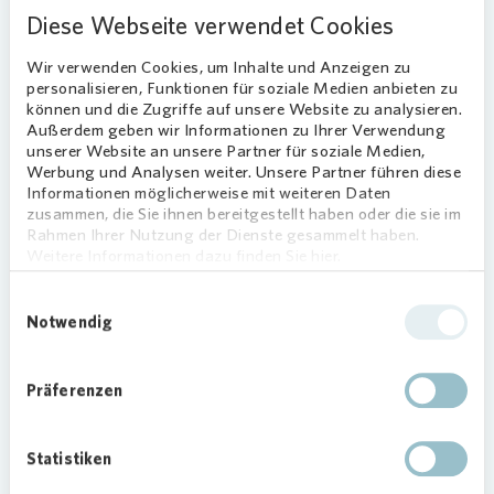
Diese Webseite verwendet Cookies
Modernisierung, Bedarfsanalysen zur
Entwicklung von Services rund um die
Wir verwenden Cookies, um Inhalte und Anzeigen zu
Wohnimmobilie sowie Analysen und
personalisieren, Funktionen für soziale Medien anbieten zu
Prognosen zur Entwicklung der
können und die Zugriffe auf unsere Website zu analysieren.
Finanzmärkte und der
Außerdem geben wir Informationen zu Ihrer Verwendung
unserer Website an unsere Partner für soziale Medien,
Zinsentwicklungen.
Werbung und Analysen weiter. Unsere Partner führen diese
Informationen möglicherweise mit weiteren Daten
zusammen, die Sie ihnen bereitgestellt haben oder die sie im
Rahmen Ihrer Nutzung der Dienste gesammelt haben.
Weitere Informationen dazu finden Sie hier.
Einwilligungsauswahl
Notwendig
Präferenzen
Statistiken
Loading...