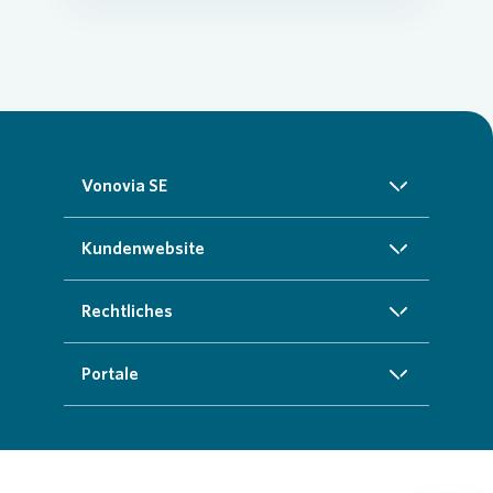
Vonovia SE
Über uns
Kundenwebsite
Investoren
Startseite
Rechtliches
Nachhaltigkeit
Zuhause finden
Impressum
Portale
Presse
Kundenservice
Cookie-Richtlinien
InvestorPortal
Karriere
Weitere Angebote
Datenschutz
Geschäftspartnerportal