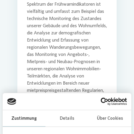
Spektrum der Frühwarnindikatoren ist
vielfältig und umfasst zum Beispiel das
Presse 
technische Monitoring des Zustandes
unserer Gebäude und des Wohnumfelds,
die Analyse zur demografischen
Entwicklung und Erfassung von
regionalen Wanderungsbewegungen,
das Monitoring von Angebots-,
Mietpreis- und Neubau-Prognosen in
unseren regionalen Wohnimmobilien-
Teilmärkten, die Analyse von
Entwicklungen im Bereich neuer
mietpreispreisgestaltenden Regularien,
das Monitoring unserer Wettbewerber
und deren Geschäftsaktivitäten, die
Beobachtung von Trends und
Zustimmung
Details
Über Cookies
Entwicklungen im Bereich der
Bautechnik im Sektor
Gebäudeoptimierung und