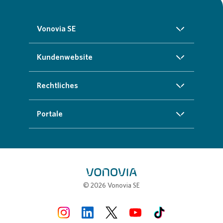
Vonovia SE
Über uns
Kundenwebsite
Investoren
Startseite
Rechtliches
Nachhaltigkeit
Zuhause finden
Impressum
Portale
Presse
Kundenservice
Cookie-Richtlinien
InvestorPortal
Karriere
Weitere Angebote
Datenschutz
Geschäftspartnerportal
Meine Stadt
Compliance
Stellenbörse
© 2026 Vonovia SE
Erklärung zur Barrierefreiheit