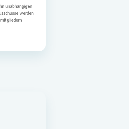
ehn unabhängigen
plan für den Klimaschutz
sausschüsse werden
g
mitgliedern
...