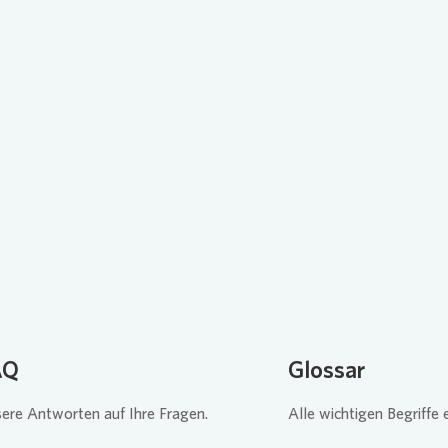
Loading...
Loa
AQ
Glossar
ere Antworten auf Ihre Fragen.
Alle wichtigen Begriffe e