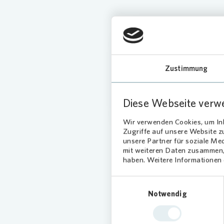
Hauptversammlu
Hier finden Sie relevante 
Zustimmung
gelangen direkt zum Inves
Mehr erfahren
Diese Webseite verw
Wir verwenden Cookies, um Inh
Zugriffe auf unsere Website 
unsere Partner für soziale Me
mit weiteren Daten zusammen, 
haben. Weitere Informationen d
Einwilligungsauswahl
Das könn
Notwendig