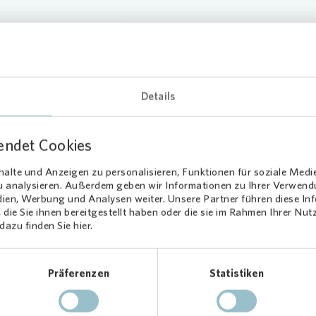
ng
Informationen und
Details
torportal.
endet Cookies
alte und Anzeigen zu personalisieren, Funktionen für soziale Medi
zu analysieren. Außerdem geben wir Informationen zu Ihrer Verwen
dien, Werbung und Analysen weiter. Unsere Partner führen diese I
die Sie ihnen bereitgestellt haben oder die sie im Rahmen Ihrer Nu
azu finden Sie hier.
te Sie auch interess
Präferenzen
Statistiken