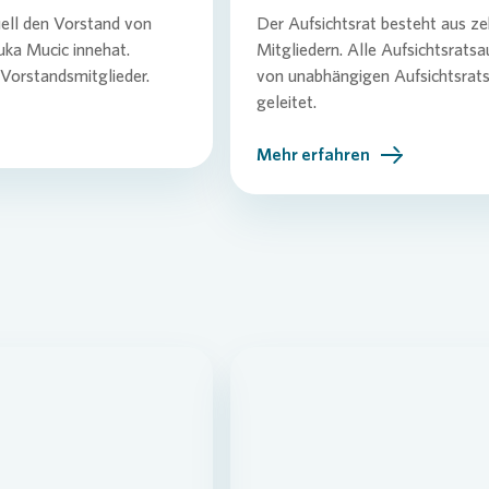
uell den Vorstand von
Der Aufsichtsrat besteht aus z
se Newsletter
Übergangs
uka Mucic innehat.
Mitgliedern. Alle Aufsichtsrat
Vergütun
 Vorstandsmitglieder.
von unabhängigen Aufsichtsrats
geleitet.
Mehr erfahren
ading...
Loading