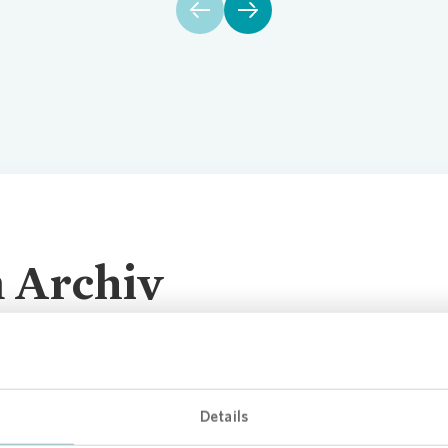
se Newsletter
Übergangs
Vergütun
 Archiv
Sie zum Download-Material der vergangenen Jahre.
Details