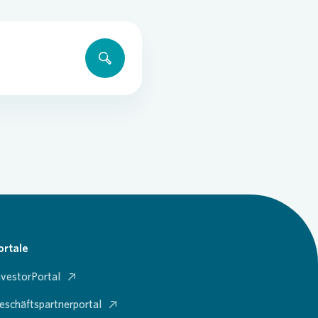
ortale
nvestorPortal
eschäftspartnerportal