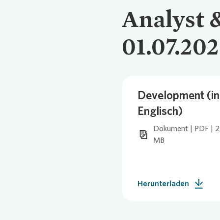
Analyst 
Comm
Credi
Pres
Ansp
01.07.202
Ansp
Corp
Agen
Development (in
Nachh
Medi
Englisch)
Dokument | PDF | 2
News
Infog
MB
Fina
FAQ
Herunterladen
Ansp
Ansp