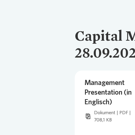
Comm
Credi
Pres
Ansp
Capital 
Ansp
Corp
Agen
28.09.20
Nachh
Medi
Management
News
Infog
Presentation (in
Englisch)
Fina
FAQ
Dokument | PDF |
708,1 KB
Ansp
Ansp