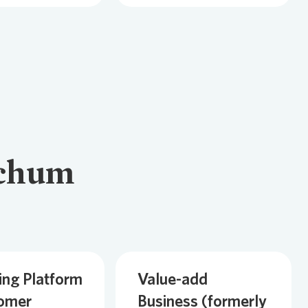
ochum
ing Platform
Value-add
omer
Business (formerly