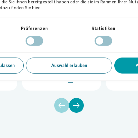
die Sie ihnen bereitgestellt haben oder die sie im Rahmen Ihrer Nu
azu finden Sie hier.
Digitalization -
Digital
Präferenzen
Statistiken
19
Technical Property
Custom
Management (in
Service
Englisch)
Englisc
Dokument | PDF |
Dokum
ulassen
Auswahl erlauben
A
1020 KB
712,8
Herunterladen
Herunter