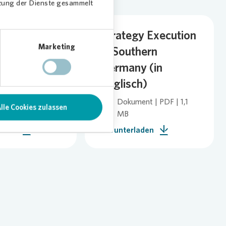
tzung der Dienste gesammelt
ization -
Strategy Execution
Marketing
er Oriented
in Southern
s (in
Germany (in
h)
Englisch)
ent | PDF |
Dokument | PDF | 1,1
lle Cookies zulassen
 KB
MB
laden
Herunterladen