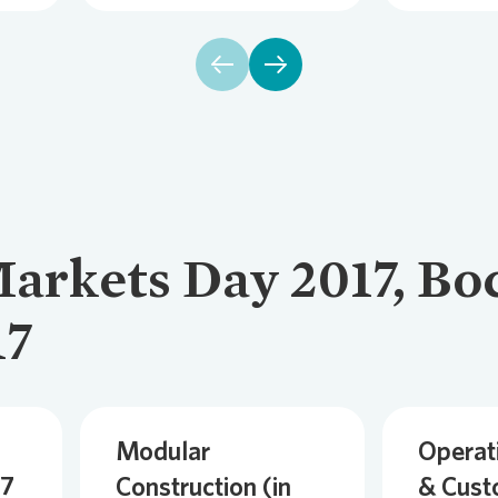
Markets Day 2017, B
17
Modular
Operat
17
Construction (in
& Cust