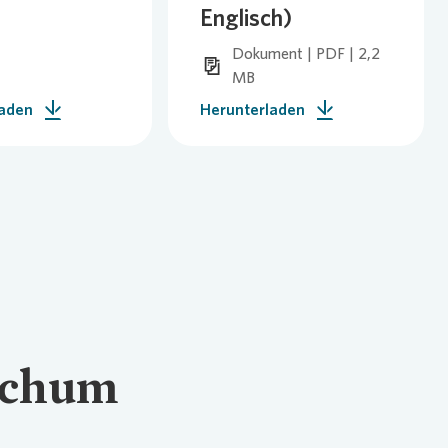
Englisch)
plan für den Klimaschutz
Dokument | PDF | 2,2
g
MB
laden
Herunterladen
ochum