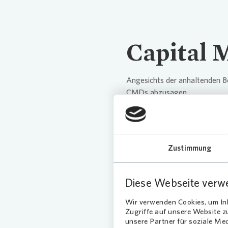
Capital 
Angesichts der anhaltenden 
CMDs abzusagen.
Zustimmung
Capital 
Diese Webseite verw
Wir verwenden Cookies, um Inh
05.06.20
Zugriffe auf unsere Website 
unsere Partner für soziale Me