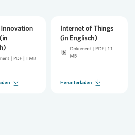
 Innovation
Internet of Things
(in
(in Englisch)
h)
Dokument | PDF | 1,1
MB
ent | PDF | 1 MB
laden
Herunterladen