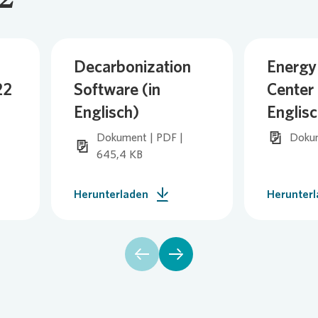
Decarbonization
Energy
22
Software (in
Center 
Englisch)
Englisc
Dokument | PDF |
Dokum
645,4 KB
Herunterladen
Herunter