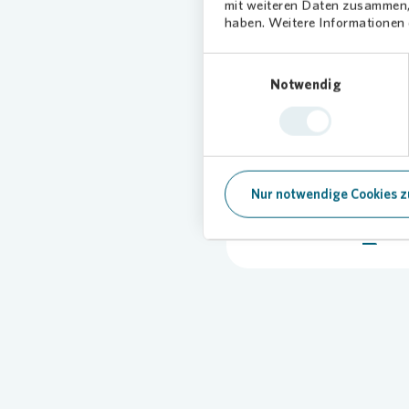
mit weiteren Daten zusammen, 
haben. Weitere Informationen d
Management
Einwilligungsauswahl
Notwendig
Präsentation 20
(in Englisch)
Dokument | PDF |
698,6 KB
Nur notwendige Cookies z
Herunterladen