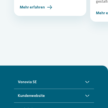
gestalt
Mehr erfahren
Mehr e
Vonovia SE
Über uns
Kundenwebsite
Investoren
Startseite