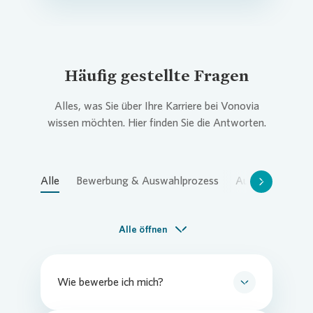
Commitm
Credito
Pressem
Anspre
Login
Häufig gestellte Fragen
Anspre
Corpor
Agend
Alles, was Sie über Ihre Karriere bei
Vonovia
wissen möchten. Hier finden Sie die Antworten.
Nachhal
Mediat
Alle
Bewerbung & Auswahlprozess
Ausbildung & Du
News & 
Infogra
Alle öffnen
Finanzk
FAQ
Wie bewerbe ich mich?
Anspre
Anspre
Sie haben eine interessante