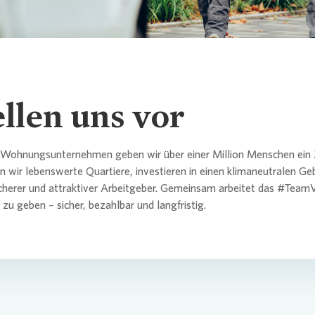
Erklärung
itments und Richtlinien
tor Relations
semitteilungen
rechpartner
Historie
Nachhalt
Analyste
Fälligkeits
SASB
Analyst &
Nachhalti
Kultur und
Entsprec
rechpartner
orate Governance
da
Für Gesch
Aktionärs
Lenders 
TCFD
Ergebniss
Neubau
ellen uns vor
Commitmen
altigkeit / ESG
athek
Börsenga
EPRA
Informati
 Wohnungsunternehmen geben wir über einer Million Menschen ein
Satzung
Gewinnab
n wir lebenswerte Quartiere, investieren in einen klimaneutralen 
icherer und attraktiver Arbeitgeber. Gemeinsam arbeitet das #Team
 & Publikationen
rafiken
Kapitaler
CDP
u geben – sicher, bezahlbar und langfristig.
Eigengesc
nzkalender & Kontakt
Bericht z
Risikoma
rechpartner
rechpartner
PAI
Abschluss