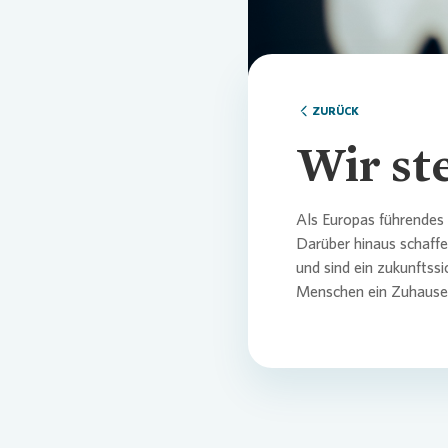
Comm
Credi
Pres
Ansp
ZURÜCK
Ansp
Corp
Agen
Wir st
Nachh
Medi
Als Europas führendes
Darüber hinaus schaffe
und sind ein zukunftss
News
Infog
Menschen ein Zuhause z
Fina
FAQ
Ansp
Ansp