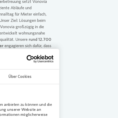
terbetreuung setzt
Vonovia
ziente Abläufe und
nalltag für Mieter einfach,
 Unser Ziel: Lösungen beim
Vonovia
großzügig in die
 entwickelt wohnungsnahe
qualität. Unsere
rund 12.700
er
engagieren sich dafür, dass
sicheres, modernes und
Über Cookies
en anbieten zu können und die
dung unserer Website an
nformationen möglicherweise