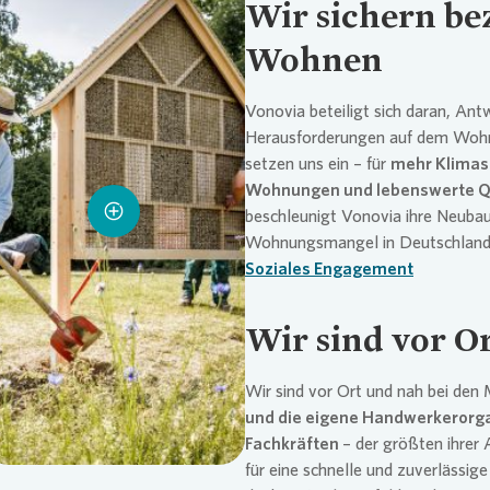
Wir sichern be
Wohnen
Vonovia
beteiligt sich daran, Ant
Herausforderungen auf dem Wohn
setzen uns ein – für
mehr Klimas
Wohnungen und lebenswerte Q
Loading...
beschleunigt
Vonovia
ihre Neubau
Wohnungsmangel in Deutschland 
Soziales Engagement
Wir sind vor O
Wir sind vor Ort und nah bei den
und die eigene Handwerkerorga
Fachkräften
– der größten ihrer 
für eine schnelle und zuverlässig