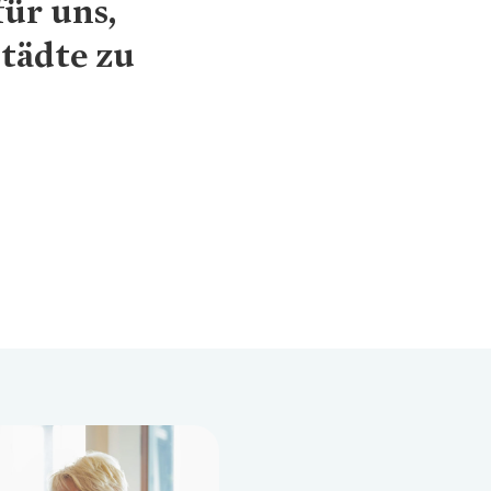
ür uns,
tädte zu