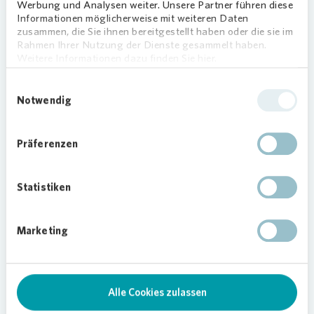
CORPORATE GOVERNANCE
CORPORATE G
Werbung und Analysen weiter. Unsere Partner führen diese
Entsprechenserklärung
Entspreche
Informationen möglicherweise mit weiteren Daten
zusammen, die Sie ihnen bereitgestellt haben oder die sie im
Januar 2026
März 2025
Rahmen Ihrer Nutzung der Dienste gesammelt haben.
Dokument | PDF |
Dokumen
Weitere Informationen dazu finden Sie hier.
102,5 KB
KB
Einwilligungsauswahl
Notwendig
Herunterladen
Herunterlade
Präferenzen
Statistiken
Marketing
Unsere Services
Alle Cookies zulassen