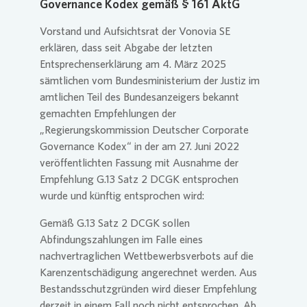
Governance Kodex gemäß § 161 AktG
Vorstand und Aufsichtsrat der
Vonovia
SE
Commitm
Credito
Pressem
Anspre
erklären, dass seit Abgabe der letzten
Login
Entsprechenserklärung am 4. März 2025
sämtlichen vom Bundesministerium der Justiz im
Anspre
Corpor
Agend
amtlichen Teil des Bundesanzeigers bekannt
gemachten Empfehlungen der
„Regierungskommission Deutscher Corporate
Nachhal
Mediat
Governance Kodex“ in der am 27. Juni 2022
veröffentlichten Fassung mit Ausnahme der
Empfehlung G.13 Satz 2 DCGK entsprochen
News & 
Infogra
wurde und künftig entsprochen wird:
Gemäß G.13 Satz 2 DCGK sollen
Abfindungszahlungen im Falle eines
Finanzk
FAQ
nachvertraglichen Wettbewerbsverbots auf die
Karenzentschädigung angerechnet werden. Aus
Bestandsschutzgründen wird dieser Empfehlung
Anspre
Anspre
derzeit in einem Fall noch nicht entsprochen. Ab