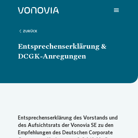
ZURÜCK
Über uns
Übersic
Übersic
Übersic
Übersic
Übersic
Entsprechenserklärung &
DCGK-Anregungen
Nachhaltigkeit
Untern
Nachhal
Vonovia
H1 202
Wir sin
Investoren
Strateg
Handlun
Aktuell
Q1 202
Deine K
Presse
Untern
ESG-Rat
Hauptv
Hauptv
FAQ
Entsprechenserklärung des Vorstands und
des Aufsichtsrats der Vonovia SE zu den
Empfehlungen des Deutschen Corporate
Karriere
Bericht
Die Von
Bilanz 
Jobs