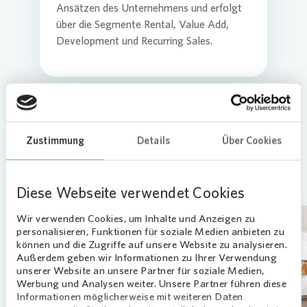
Ansätzen des Unternehmens und erfolgt
über die Segmente Rental, Value Add,
Commitm
Credito
Pressem
Anspre
Development und Recurring Sales.
Login
Anspre
Corpor
Agend
Nachhal
Mediat
Zustimmung
Details
Über Cookies
Unsere Geschäftsfelder in
der Übersicht
News & 
Infogra
Diese Webseite verwendet Cookies
Wir verwenden Cookies, um Inhalte und Anzeigen zu
personalisieren, Funktionen für soziale Medien anbieten zu
Finanzk
FAQ
können und die Zugriffe auf unsere Website zu analysieren.
Außerdem geben wir Informationen zu Ihrer Verwendung
unserer Website an unsere Partner für soziale Medien,
Loading...
Werbung und Analysen weiter. Unsere Partner führen diese
Anspre
Anspre
Informationen möglicherweise mit weiteren Daten