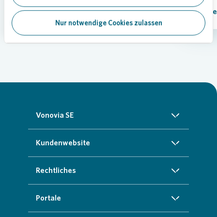
Mehr e
Nur notwendige Cookies zulassen
Vonovia SE
Über uns
Kundenwebsite
Investoren
Startseite
Rechtliches
Nachhaltigkeit
Zuhause finden
Impressum
Portale
Presse
Kundenservice
Cookie-Richtlinien