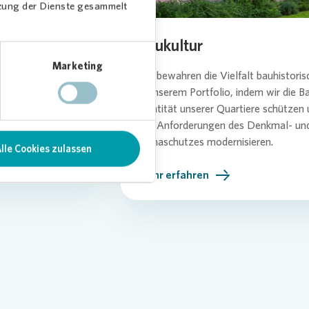
tzung der Dienste gesammelt
Baukultur
Marketing
lität voran,
Wir bewahren die Vielfalt bauhistori
n, um Konzepte für
in unserem Portfolio, indem wir die 
 unseren Quartieren
Identität unserer Quartiere schütze
den Anforderungen des Denkmal- un
Klimaschutzes modernisieren.
lle Cookies zulassen
Mehr erfahren