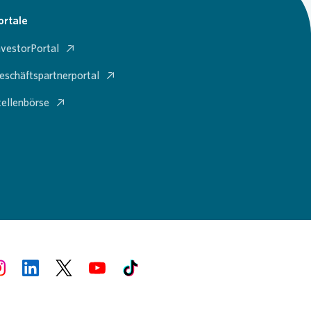
ortale
nvestorPortal
eschäftspartnerportal
tellenbörse