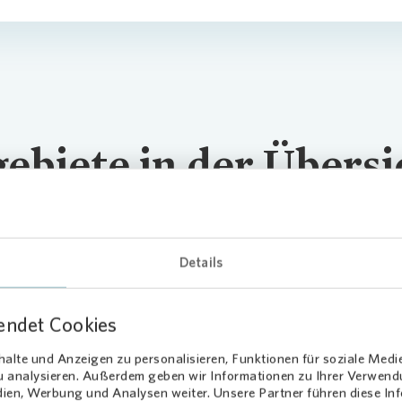
se Newsletter
Übergangs
Vergütun
biete in der Übersi
Details
...
Loading...
endet Cookies
alte und Anzeigen zu personalisieren, Funktionen für soziale Medi
zu analysieren. Außerdem geben wir Informationen zu Ihrer Verwen
dien, Werbung und Analysen weiter. Unsere Partner führen diese I