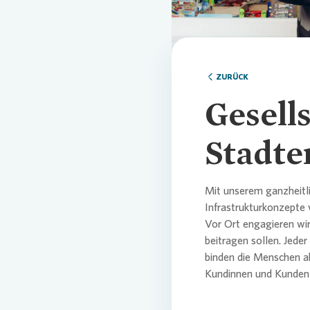
Comm
Credi
Pres
Ansp
ZURÜCK
Ansp
Corp
Agen
Gesell
Nachh
Medi
Stadte
News
Infog
Mit unserem ganzheitli
Infrastrukturkonzepte 
Vor Ort engagieren wir
Fina
FAQ
beitragen sollen. Jede
binden die Menschen ak
Kundinnen und Kunden 
Ansp
Ansp