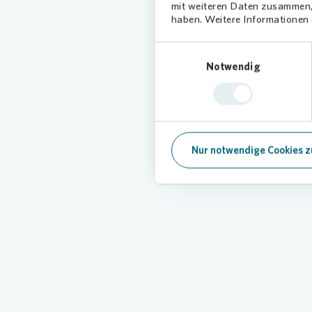
mit weiteren Daten zusammen, 
haben. Weitere Informationen d
Zeitgemäße Quart
Einwilligungsauswahl
Notwendig
Vonovia
fördert moderne In
Zugang zu Betreuung, Spor
Mieterschaft und Bewohner
Mehr erfahren
Nur notwendige Cookies z