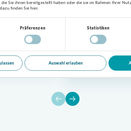
die Sie ihnen bereitgestellt haben oder die sie im Rahmen Ihrer Nu
azu finden Sie hier.
iersinfrastruktur
Mobilität
Präferenzen
Statistiken
frastruktur, die den
Vonovia
treibt nachhaltige Mobi
t und Bildung für unsere
kooperiert mit Sharing-Dienste
 im Quartier verbessert.
emissionsarme Fortbewegung in
zu realisieren.
ulassen
Auswahl erlauben
A
Mehr erfahren