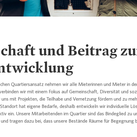
Erklärung
itments und Richtlinien
tor Relations
semitteilungen
rechpartner
Historie
Nachhalt
Analyste
Fälligkeits
SASB
Analyst &
Nachhalti
Kultur und
Entsprec
rechpartner
orate Governance
da
Für Gesch
Aktionärs
Lenders 
TCFD
Ergebniss
Neubau
schaft und Beitrag zu
Commitmen
altigkeit / ESG
athek
Börsenga
EPRA
Informati
ntwicklung
Satzung
Gewinnab
 & Publikationen
rafiken
Kapitaler
CDP
chen Quartiersansatz nehmen wir alle Mieterinnen und Mieter in den
Eigengesc
verbinden wir mit einem Fokus auf Gemeinschaft, Diversität und sozi
 uns mit Projekten, die Teilhabe und Vernetzung fördern und zu meh
nzkalender & Kontakt
Bericht z
r Standort hat eigene Bedarfe, deshalb entwickeln wir individuelle L
Risikoma
tiv ein. Unsere Mitarbeitenden im Quartier sind das Bindeglied zu u
und tragen dazu bei, dass unsere Bestände Räume für Begegnung b
rechpartner
rechpartner
PAI
Abschluss