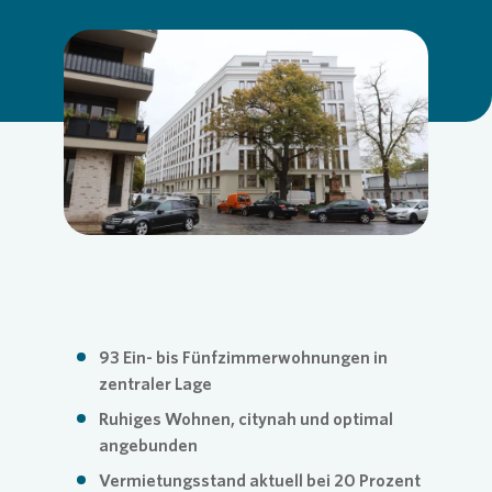
Commitm
Credito
Pressem
Anspre
Login
Loading...
Anspre
Corpor
Agend
Nachhal
Mediat
News & 
Infogra
93 Ein- bis Fünfzimmerwohnungen in
zentraler Lage
Finanzk
FAQ
Ruhiges Wohnen, citynah und optimal
angebunden
Anspre
Anspre
Vermietungsstand aktuell bei 20 Prozent