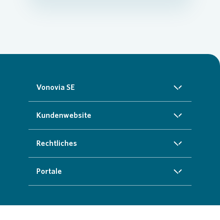
Vonovia SE
Über uns
Kundenwebsite
Investoren
Startseite
Rechtliches
Nachhaltigkeit
Zuhause finden
Impressum
Portale
Presse
Kundenservice
Cookie-Richtlinien
InvestorPortal
Karriere
Weitere Angebote
Datenschutz
Geschäftspartnerportal