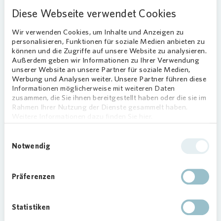
stark gefragt. Uns ist sehr wichtig, ein
Diese Webseite verwendet Cookies
harmonisches Quartier zu entwickeln, in dem die
Mieterschaft trotz unterschiedlicher
Wir verwenden Cookies, um Inhalte und Anzeigen zu
Lebensformen gut zueinander passt“, so Barche
personalisieren, Funktionen für soziale Medien anbieten zu
weiter.
können und die Zugriffe auf unsere Website zu analysieren.
Außerdem geben wir Informationen zu Ihrer Verwendung
unserer Website an unsere Partner für soziale Medien,
Werbung und Analysen weiter. Unsere Partner führen diese
Loading...
Informationen möglicherweise mit weiteren Daten
zusammen, die Sie ihnen bereitgestellt haben oder die sie im
Rahmen Ihrer Nutzung der Dienste gesammelt haben.
Weitere Informationen dazu finden Sie hier.
Einwilligungsauswahl
Notwendig
Moderner Komfort und nachhaltige
Präferenzen
Bauweise
Alle Wohnungen verfügen über Balkon oder
Statistiken
Terrasse, Parkett mit Fußbodenheizung sowie