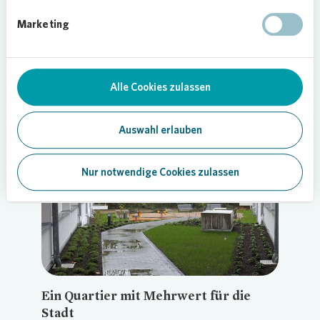
Schallschutzverglasung. Glasfaseranschluss,
Video-Gegensprechanlage und bodengleiche
Marketing
Duschen gehören ebenfalls zum Standard.
Vollwärmeschutz, energieeffiziente Fenster und
Fernwärmeversorgung tragen zur Reduktion des
Energieverbrauchs bei und unterstützen das von
Alle Cookies zulassen
Vonovia
angestrebte Ziel eines klimaneutralen
Gebäudebestands bis 2045.
Auswahl erlauben
Nur notwendige Cookies zulassen
Loading...
Ein Quartier mit Mehrwert für die
Stadt