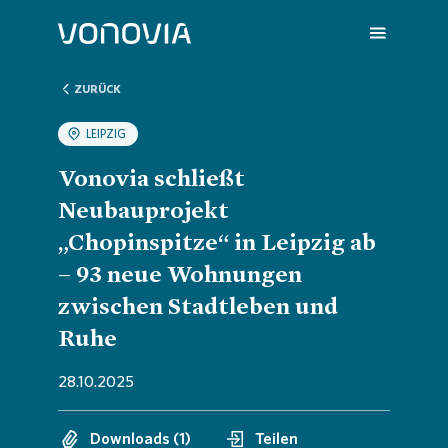
ZURÜCK
LEIPZIG
Über uns
Übersic
Übersic
Übersic
Übersic
Übersic
Vonovia schließt
Neubauprojekt
Nachhaltigkeit
Untern
Nachhal
Vonovia
H1 202
Wir sin
„Chopinspitze“ in Leipzig ab
– 93 neue Wohnungen
Investoren
Strateg
Handlun
Aktuell
Q1 202
Deine K
zwischen Stadtleben und
Ruhe
Presse
Untern
ESG-Rat
Hauptv
Hauptv
FAQ
28.10.2025
Karriere
Bericht
Die Von
Bilanz 
Jobs
Downloads (1)
Teilen