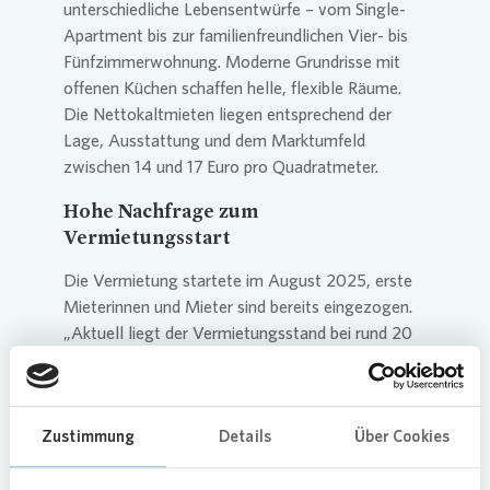
unterschiedliche Lebensentwürfe – vom Single-
Apartment bis zur familienfreundlichen Vier- bis
Fünfzimmerwohnung. Moderne Grundrisse mit
offenen Küchen schaffen helle, flexible Räume.
Die Nettokaltmieten liegen entsprechend der
Lage, Ausstattung und dem Marktumfeld
zwischen 14 und 17 Euro pro Quadratmeter.
Hohe Nachfrage zum
Vermietungsstart
Die Vermietung startete im August 2025, erste
Mieterinnen und Mieter sind bereits eingezogen.
„Aktuell liegt der Vermietungsstand bei rund 20
Prozent“, berichtet Uta Barche, Regionalleiterin
bei
Vonovia
und zuständig für die Quartiere in
Leipzig-Ost. „Bis Jahresende streben wir etwa 30
Zustimmung
Details
Über Cookies
Prozent an. Monatlich erreichen uns mehr als 50
Anfragen. Vor allem kleinere Wohnungen sind