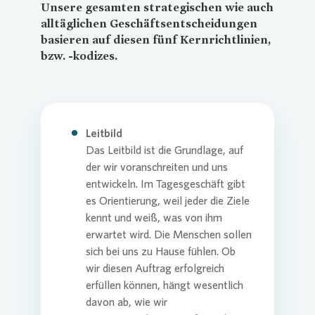
Unsere gesamten strategischen wie auch
alltäglichen Geschäftsentscheidungen
basieren auf diesen fünf Kernrichtlinien,
Commitm
Credito
Pressem
Anspre
Login
bzw. -kodizes.
Anspre
Corpor
Agend
Leitbild
Nachhal
Mediat
Das Leitbild ist die Grundlage, auf
der wir voranschreiten und uns
entwickeln. Im Tagesgeschäft gibt
News & 
Infogra
es Orientierung, weil jeder die Ziele
kennt und weiß, was von ihm
erwartet wird. Die Menschen sollen
Finanzk
FAQ
sich bei uns zu Hause fühlen. Ob
wir diesen Auftrag erfolgreich
erfüllen können, hängt wesentlich
Anspre
Anspre
davon ab, wie wir