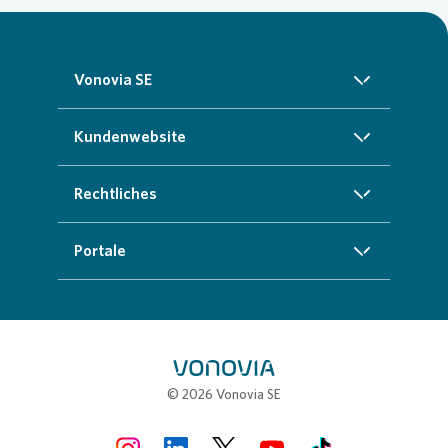
Vonovia SE
Über uns
Kundenwebsite
Investoren
Startseite
Rechtliches
Nachhaltigkeit
Zuhause finden
Impressum
Portale
Presse
Kundenservice
Cookie-Richtlinien
InvestorPortal
Karriere
Weitere Angebote
Datenschutz
Geschäftspartnerportal
Meine Stadt
Compliance
Stellenbörse
© 2026 Vonovia SE
Erklärung zur Barrierefreiheit