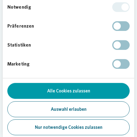
Einwilligungsauswahl
Gewährleistung von Integrität,
Notwendig
Zuverlässigkeit und wirtschaftlich
und rechtlich korrekten
Präferenzen
Verhaltensstandards in den
Bereichen Menschenrechte,
Arbeitsbedingungen,
Statistiken
Umweltfragen sowie ethische
Geschäftspraktiken. Er ist für alle
Marketing
Lieferanten verbindlich und gilt
auch für Dritte, d.h.
Subunternehmer unserer
Vertragspartner. Der
Alle Cookies zulassen
Geschäftspartner-Kodex muss
verbindlich akzeptiert und täglich
Auswahl erlauben
auf
Vonovia
-Baustellen gelebt
werden. Er beinhaltet u.a. die
Verpflichtung, Schwarzarbeit
Nur notwendige Cookies zulassen
auszuschließen, den gesetzlichen