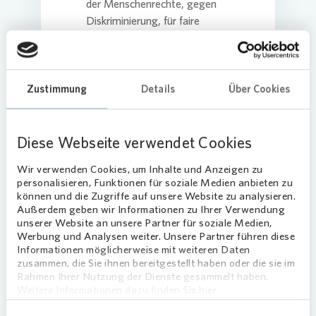
der Menschenrechte, gegen
Diskriminierung, für faire
Arbeitsbedingungen, sowie den
Umweltschutz ein – sowohl in
unserem Unternehmen als auch mit
Blick auf unsere Geschäftspartner.
Zustimmung
Details
Über Cookies
Eine entsprechende
Erwartungshaltung stellt
Vonovia
an alle Beschäftigten sowie an ihre
Diese Webseite verwendet Cookies
unmittelbaren und mittelbaren
Wir verwenden Cookies, um Inhalte und Anzeigen zu
Geschäftspartner.
personalisieren, Funktionen für soziale Medien anbieten zu
können und die Zugriffe auf unsere Website zu analysieren.
Außerdem geben wir Informationen zu Ihrer Verwendung
Geschäftspartner-Kodex:
unserer Website an unsere Partner für soziale Medien,
Download
Werbung und Analysen weiter. Unsere Partner führen diese
Vonovia
hat einen verbindlichen
Informationen möglicherweise mit weiteren Daten
Geschäftspartner-Kodex für alle
zusammen, die Sie ihnen bereitgestellt haben oder die sie im
Rahmen Ihrer Nutzung der Dienste gesammelt haben.
Geschäftspartner eingeführt. Er
Weitere Informationen dazu finden Sie hier.
enthält verbindliche Grundsätze der
Zusammenarbeit zur