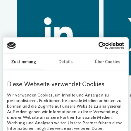
Commitm
Credito
Pressem
Anspre
Login
Loading...
Anspre
Corpor
Agend
Nachhal
Mediat
Zustimmung
Details
Über Cookies
News & 
Infogra
Diese Webseite verwendet Cookies
LinkedIn
X
Unser Unternehmen bei LinkedIn
Unser Untern
Wir verwenden Cookies, um Inhalte und Anzeigen zu
personalisieren, Funktionen für soziale Medien anbieten zu
Finanzk
FAQ
können und die Zugriffe auf unsere Website zu analysieren.
Außerdem geben wir Informationen zu Ihrer Verwendung
unserer Website an unsere Partner für soziale Medien,
Werbung und Analysen weiter. Unsere Partner führen diese
Anspre
Anspre
Informationen möglicherweise mit weiteren Daten