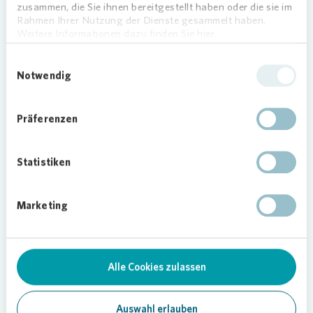
zusammen, die Sie ihnen bereitgestellt haben oder die sie im
Rahmen Ihrer Nutzung der Dienste gesammelt haben.
Vonovia Award für
Presse 
Weitere Informationen dazu finden Sie hier.
Fotografie
Einwilligungsauswahl
Notwendig
Präferenzen
Statistiken
Loading...
Marketing
Alle Cookies zulassen
Instagram
Auswahl erlauben