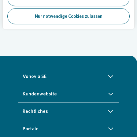
Vonovia
Award für Fotografie bei
Instagram
Nur notwendige Cookies zulassen
Vonovia SE
Über uns
Kundenwebsite
Investoren
Startseite
Rechtliches
Nachhaltigkeit
Zuhause finden
Impressum
Portale
Presse