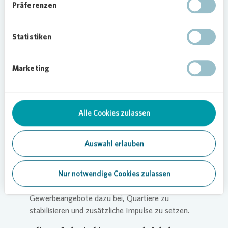
Insgesamt unterstützte
Vonovia
verschiedene
Präferenzen
Projekte mit rund 123.000 Euro. Dazu gehörten
Mieterfeste in verschiedenen Stadtteilen mit etwa
Statistiken
1.600 Besucherinnen und Besuchern. Von
Pflanzaktionen an mehreren Standorten Dresdens
profitierten mehr als 700 Teilnehmende. An sie
Marketing
wurden rund 3.000 Pflanzen ausgegeben, die
danach Balkone und Höfe zum Erblühen brachten.
Auch Kitas, Schulen, Vereine und kulturelle
Einrichtungen hat
Vonovia
aktiv unterstützt, etwa
Alle Cookies zulassen
mit Spielmaterial, Aktionen für Kinder und
Projekten im direkten Umfeld. „Das Leben
Auswahl erlauben
entsteht in den Quartieren und mit den
Menschen, die hier leben. Dort sind wir präsent,
machen mit und unterstützen, wo es sinnvoll ist“,
Nur notwendige Cookies zulassen
sagt Stitz. Zudem tragen einzelne neue
Gewerbeangebote dazu bei, Quartiere zu
stabilisieren und zusätzliche Impulse zu setzen.