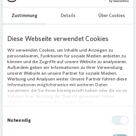
Neubau bleibt dabei herausfordernd.
2025 geprägt von energetischer
Zustimmung
Details
Über Cookies
Modernisierung
Auch 2025 standen vor allem energetische
Diese Webseite verwendet Cookies
Sanierungen im Mittelpunkt. Insgesamt
investierte
Vonovia
rund 89,5 Millionen Euro in
Wir verwenden Cookies, um Inhalte und Anzeigen zu
Dresden, davon etwa elf Millionen Euro in
personalisieren, Funktionen für soziale Medien anbieten zu
können und die Zugriffe auf unsere Website zu analysieren.
Brandschutzmaßnahmen. Schwerpunkte lagen in
Außerdem geben wir Informationen zu Ihrer Verwendung
innerstädtischen Quartieren. Die Maßnahmen
unserer Website an unsere Partner für soziale Medien,
zeigen:
Vonovia
entwickelt die Gebäude in
Werbung und Analysen weiter. Unsere Partner führen diese
Dresden systematisch Schritt für Schritt weiter.
Informationen möglicherweise mit weiteren Daten
zusammen, die Sie ihnen bereitgestellt haben oder die sie im
Quartiere bleiben Mittelpunkt
Rahmen Ihrer Nutzung der Dienste gesammelt haben.
Weitere Informationen dazu finden Sie hier.
Neben den Investitionen in die Gebäude engagiert
Einwilligungsauswahl
sich
Vonovia
für das Zusammenleben in den
Notwendig
Quartieren. 2025 standen Aktivitäten für das
nachbarschaftliche Miteinander im Fokus.