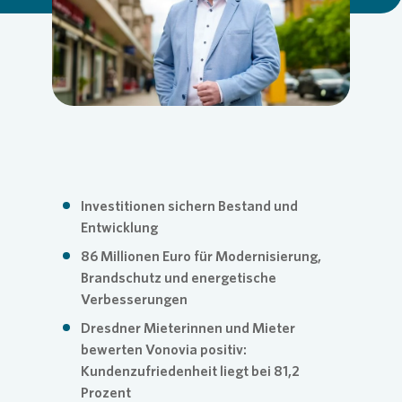
Loading...
Commitm
Credito
Pressem
Anspre
Login
Anspre
Corpor
Agend
Nachhal
Mediat
Investitionen sichern Bestand und
Entwicklung
News & 
Infogra
86 Millionen Euro für Modernisierung,
Brandschutz und energetische
Verbesserungen
Finanzk
FAQ
Dresdner Mieterinnen und Mieter
bewerten
Vonovia
positiv:
Kundenzufriedenheit liegt bei 81,2
Anspre
Anspre
Prozent