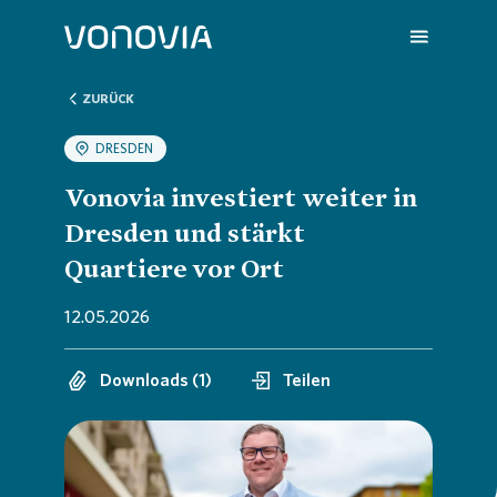
ZURÜCK
DRESDEN
Über uns
Übersic
Übersic
Übersic
Übersic
Übersic
Vonovia investiert weiter in
Dresden und stärkt
Nachhaltigkeit
Untern
Nachhal
Vonovia
H1 202
Wir sin
Quartiere vor Ort
12.05.2026
Investoren
Strateg
Handlun
Aktuell
Q1 202
Deine K
Downloads (1)
Teilen
Presse
Untern
ESG-Rat
Hauptv
Hauptv
FAQ
Karriere
Bericht
Die Von
Bilanz 
Jobs