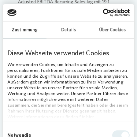
Adjusted EBITDA Recurring Sales lag mit 19,1
Mio. € deutlich über dem Vergleichswert 2024
von 9,1 Mio. €.
Das Segment Development ist weiterhin durch
Zustimmung
Details
Über Cookies
hohe Bauzinsen und Preissteigerungen auf den
Bau- und Rohstoffmärkten geprägt. Positiv wirkt
sich der Verkauf von Grundstücken aus. Das
Diese Webseite verwendet Cookies
Adjusted EBITDA lag bei 48,3 Mio. € (3M 2024:
Wir verwenden Cookies, um Inhalte und Anzeigen zu
-6,5 Mio. €).
personalisieren, Funktionen für soziale Medien anbieten zu
können und die Zugriffe auf unsere Website zu analysieren.
Der Verkehrswert des Immobilienbestands stieg
Außerdem geben wir Informationen zu Ihrer Verwendung
aufgrund der Investitionen seit Jahresbeginn um
unserer Website an unsere Partner für soziale Medien,
0,4 % auf rund 82,3 Mrd. €. Der
Werbung und Analysen weiter. Unsere Partner führen diese
Informationen möglicherweise mit weiteren Daten
Nettovermögenswert NTA wuchs um 2,3 % auf
zusammen, die Sie ihnen bereitgestellt haben oder die sie im
38,1 Mrd. €, der EPRA NTA pro Aktie entwickelte
Rahmen Ihrer Nutzung der Dienste gesammelt haben.
sich im gleichen Zeitraum von 45,23 € auf 46,27
Weitere Informationen dazu finden Sie hier.
€. Der Verschuldungsgrad liegt pro forma vor
Dividendenzahlungen bei 45,0 % und damit
Einwilligungsauswahl
Notwendig
wieder im angestrebten Zielkorridor von 40 – 45