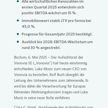
Alle wirtschaftlichen Kennzahlen im
ersten Quartal 2025 entwickeln sich
Presse 
positiv: EBITDA wächst um 15 %.
Immobilienwert stabil; LTV pro forma bei
45,0 %.
Prognose für Gesamtjahr 2025 bestätigt.
Ausblick bis 2028: EBITDA-Wachstum um
rund 30 % angestrebt.
Bochum, 6. Mai 2025
– Der Aufsichtsrat der
Vonovia
SE
(„
Vonovia
“) hat heute einstimmig
entschieden, Luka Mucic zum neuen CEO von
Vonovia
zu bestellen. Rolf Buch übergibt die
Leitung des Unternehmens zum Jahresende. Er
wird bis dahin die Verantwortung für Europas
führenden Wohnungskonzern tragen und Luka
Mucic in seine neue Rolle einführen.
Clara C. Streit, Vorsitzende des Aufsichtsrats von