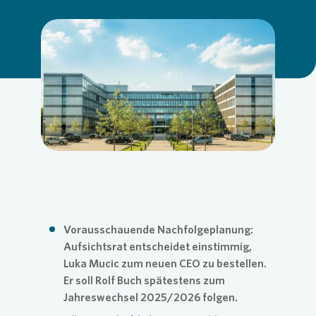
Commitm
Credito
Pressem
Anspre
Login
Loading...
Anspre
Corpor
Agend
Nachhal
Mediat
News & 
Infogra
Vorausschauende Nachfolgeplanung:
Aufsichtsrat entscheidet einstimmig,
Finanzk
FAQ
Luka Mucic zum neuen CEO zu bestellen.
Er soll Rolf Buch spätestens zum
Jahreswechsel 2025/2026 folgen.
Anspre
Anspre