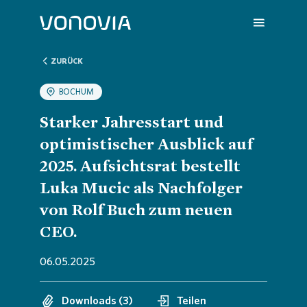
ZURÜCK
BOCHUM
Über uns
Übersic
Übersic
Übersic
Übersic
Übersic
Starker Jahresstart und
optimistischer Ausblick auf
Nachhaltigkeit
Untern
Nachhal
Vonovia
H1 202
Wir sin
2025. Aufsichtsrat bestellt
Luka Mucic als Nachfolger
Investoren
Strateg
Handlun
Aktuell
Q1 202
Deine K
von Rolf Buch zum neuen
CEO.
Presse
Untern
ESG-Rat
Hauptv
Hauptv
FAQ
06.05.2025
Karriere
Bericht
Die Von
Bilanz 
Jobs
Downloads (3)
Teilen