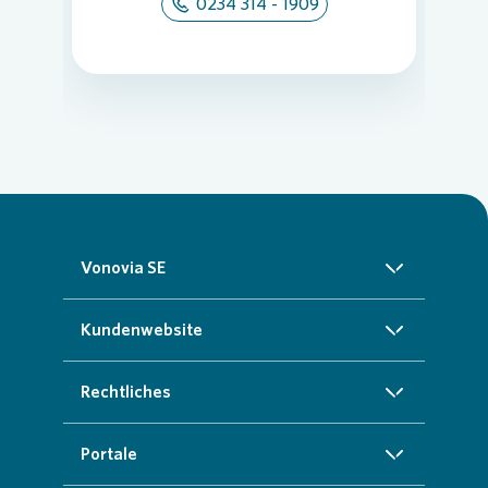
0234 314 - 1909
Vonovia SE
Über uns
Kundenwebsite
Investoren
Startseite
Rechtliches
Nachhaltigkeit
Zuhause finden
Impressum
Portale
Presse
Kundenservice