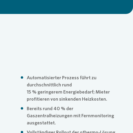
Loading...
Commitm
Credito
Pressem
Anspre
Login
Anspre
Corpor
Agend
Nachhal
Mediat
Automatisierter Prozess führt zu
News & 
Infogra
durchschnittlich rund
15 % geringerem Energiebedarf; Mieter
profitieren von sinkenden Heizkosten.
Finanzk
FAQ
Bereits rund 40 % der
Gaszentralheizungen mit Fernmonitoring
ausgestattet.
Anspre
Anspre
Vollständiger Rollout der othermo-Lösung