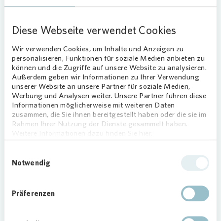
Über othermo
Diese Webseite verwendet Cookies
othermo ist ein innovatives Unternehmen, das
sich auf die Optimierung von Heizungsanlagen
Wir verwenden Cookies, um Inhalte und Anzeigen zu
spezialisiert hat, um signifikante Energie- und
personalisieren, Funktionen für soziale Medien anbieten zu
können und die Zugriffe auf unsere Website zu analysieren.
CO
-Einsparungen zu erzielen. Durch den Einsatz
2
Außerdem geben wir Informationen zu Ihrer Verwendung
seiner Software und Gateway-Technologie bietet
unserer Website an unsere Partner für soziale Medien,
othermo eine hersteller- und
Werbung und Analysen weiter. Unsere Partner führen diese
technologieübergreifende Konnektivität, die es
Informationen möglicherweise mit weiteren Daten
zusammen, die Sie ihnen bereitgestellt haben oder die sie im
ermöglicht, Gasheizungen, Fernwärmestationen
Rahmen Ihrer Nutzung der Dienste gesammelt haben.
und Wärmepumpen effizient zu integrieren. Der
Weitere Informationen dazu finden Sie hier.
Fokus liegt auf der Transparenz und Optimierung
des Energieverbrauchs in Echtzeit, was durch
Einwilligungsauswahl
Notwendig
sichere Fernwirksamkeit und präzise
Alarmierungsfunktionen erreicht wird.
othermo bietet ein umfassendes Portal, welches
Präferenzen
Echtzeitdaten auf deutschen Servern verarbeitet,
um höchste Sicherheits- und