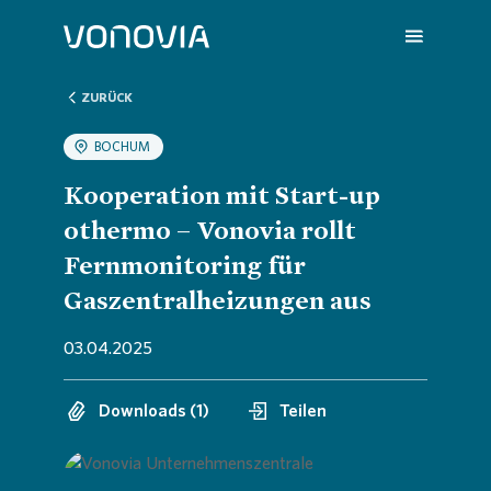
ZURÜCK
BOCHUM
Über uns
Übersic
Übersic
Übersic
Übersic
Übersic
Kooperation mit Start-up
othermo – Vonovia rollt
Nachhaltigkeit
Untern
Nachhal
Vonovia
H1 202
Wir sin
Fernmonitoring für
Gaszentralheizungen aus
Investoren
Strateg
Handlun
Aktuell
Q1 202
Deine K
03.04.2025
Presse
Untern
ESG-Rat
Hauptv
Hauptv
FAQ
Downloads (1)
Teilen
Karriere
Bericht
Die Von
Bilanz 
Jobs