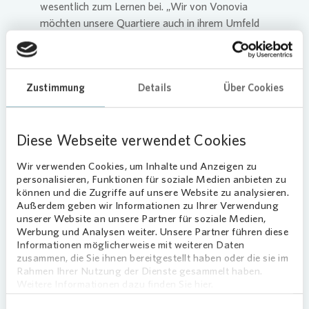
wesentlich zum Lernen bei. „Wir von
Vonovia
möchten unsere Quartiere auch in ihrem Umfeld
stetig verbessern und dieses an den Bedürfnissen
unserer Mieterinnen und Mietern orientieren.
Unter anderem ist Bildung ein fundamentaler
Zustimmung
Details
Über Cookies
Baustein unserer Quartiersentwicklung“, erklärt
Vonovia
Quartiersmanager
Karl Cielontko. „Daher freuen wir uns sehr, die
Diese Webseite verwendet Cookies
Kinder mit der Bücherspende fördern zu können.“
Stöbern und Zuhören bei der
Wir verwenden Cookies, um Inhalte und Anzeigen zu
personalisieren, Funktionen für soziale Medien anbieten zu
Eröffnungsfeier
können und die Zugriffe auf unsere Website zu analysieren.
Außerdem geben wir Informationen zu Ihrer Verwendung
Neben dem Erkunden und Stöbern in der neuen
unserer Website an unsere Partner für soziale Medien,
Werbung und Analysen weiter. Unsere Partner führen diese
Bibliothek erwartete die kleinen Besucherinnen
Informationen möglicherweise mit weiteren Daten
und Besucher der vom Jugendzentrum D-Town
zusammen, die Sie ihnen bereitgestellt haben oder die sie im
geplanten Eröffnungsfeier auch eine gemütliche
Rahmen Ihrer Nutzung der Dienste gesammelt haben.
Vorleserunde. So konnten die Kinder die neuen
Weitere Informationen dazu finden Sie hier.
Bücher direkt kennenlernen. Organisiert wurde die