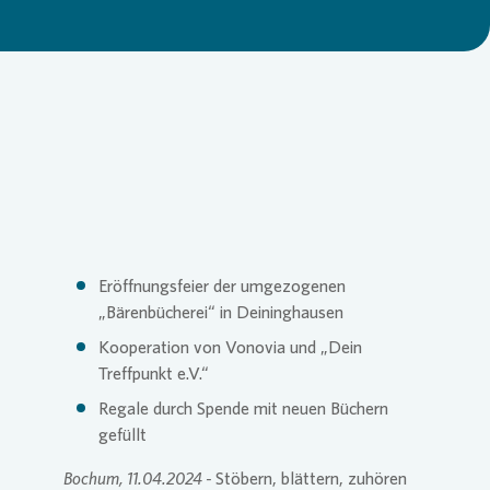
Loading...
Commitm
Credito
Pressem
Anspre
Login
Anspre
Corpor
Agend
Nachhal
Mediat
Eröffnungsfeier der umgezogenen
News & 
Infogra
„Bärenbücherei“ in Deininghausen
Kooperation von
Vonovia
und „Dein
Treffpunkt e.V.“
Finanzk
FAQ
Regale durch Spende mit neuen Büchern
gefüllt
Anspre
Anspre
Bochum, 11.04.2024 -
Stöbern, blättern, zuhören