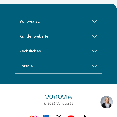
Vonovia SE
Über uns
Kundenwebsite
Investoren
Startseite
Rechtliches
Nachhaltigkeit
Zuhause finden
Impressum
Portale
Presse
Kundenservice
Cookie-Richtlinien
InvestorPortal
Karriere
Weitere Angebote
Datenschutz
Geschäftspartnerportal
Meine Stadt
Compliance
Loading.
Stellenbörse
© 2026 Vonovia SE
Erklärung zur Barrierefreiheit