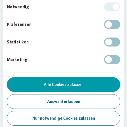
Einwilligungsauswahl
Aktion vom Verein „Dein Treffpunkt e.V.“. Parallel
Notwendig
sorgten die Mitarbeitenden des D-Town mit
Kaffee und Kuchen im direkt angeschlossenen
Bücherei-Café für das leibliche Wohl.
Präferenzen
„Wir freuen uns sehr, dass die Bücherei mit neuem
Lesestoff eröffnen kann“, betont Solvejg
Statistiken
Zajaczkowski von „Dein Treffpunkt e.V.“. „Mit der
Unterstützung von
Vonovia
können viele Kinder
in andere Welten reisen und spannende
Marketing
Geschichten auf Papier erleben.“ Karl Cielontko
ergänzt: „Es war uns eine Freude, bei der
Eröffnung der kleinen Stadtteilbücherei zu
beobachten, wie stolz die Kinder ihren ersten
Alle Cookies zulassen
echten Büchereiausweis in Empfang genommen
haben.“
Auswahl erlauben
Bild:
Vonovia
/ Bierwald
Nur notwendige Cookies zulassen