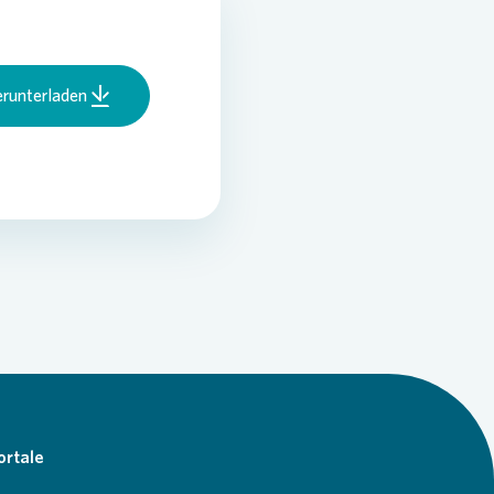
runterladen
ortale