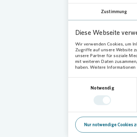
Süßigkei
Zustimmung
Pölke, 
Zentrale
Päckchen
Diese Webseite verw
Wohnung
Wir verwenden Cookies, um Inh
Zugriffe auf unsere Website 
Lang
unsere Partner für soziale Me
Juge
mit weiteren Daten zusammen, 
haben. Weitere Informationen d
Auch Sa
Einwilligungsauswahl
Hellersd
Notwendig
Wohl de
wollen w
Wohnung
Bild:
Vonov
Nur notwendige Cookies z