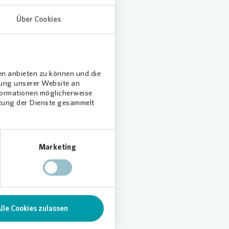
laudia
Über Cookies
eben der
benfalls
en anbieten zu können und die
dung unserer Website an
nformationen möglicherweise
tzung der Dienste gesammelt
n
n zum
Marketing
gagement
lle Cookies zulassen