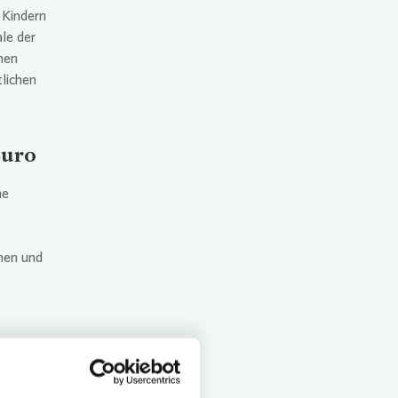
 Kindern
ale der
plan für den Klimaschutz
men
g
lichen
Euro
ne
nen und