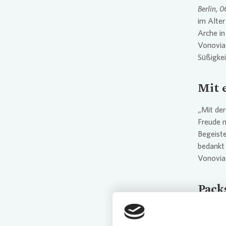
Berlin, 
im Alter
Pres
Arche i
Vonovia
Süßigkei
Mit 
„Mit der
Freude m
Begeist
bedankt 
Vonovia
Pack
Die Mit
Packstra