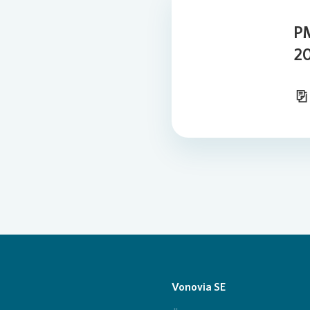
PM
2
Vonovia SE