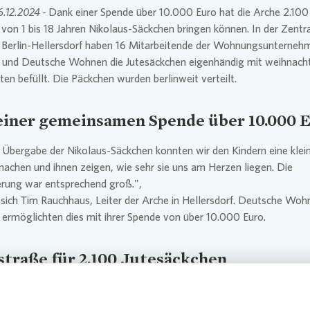
06.12.2024 -
Dank einer Spende über 10.000 Euro hat die Arche 2.100
 von 1 bis 18 Jahren Nikolaus-Säckchen bringen können. In der Zentr
se Newsletter
Übergangs
n Berlin-Hellersdorf haben 16 Mitarbeitende der Wohnungsunterneh
Vergütun
und Deutsche Wohnen die Jutesäckchen eigenhändig mit weihnacht
ten befüllt. Die Päckchen wurden berlinweit verteilt.
einer gemeinsamen Spende über 10.000 
 Übergabe der Nikolaus-Säckchen konnten wir den Kindern eine klei
achen und ihnen zeigen, wie sehr sie uns am Herzen liegen. Die
erung war entsprechend groß.",
sich Tim Rauchhaus, Leiter der Arche in Hellersdorf. Deutsche Woh
ermöglichten dies mit ihrer Spende von über 10.000 Euro.
straße für 2.100 Jutesäckchen
arbeitenden der Wohnungsunternehmen haben in Hellersdorf eine
ße gebildet, um für 2.100 Kinder Jutesäckchen mit weihnachtlichen