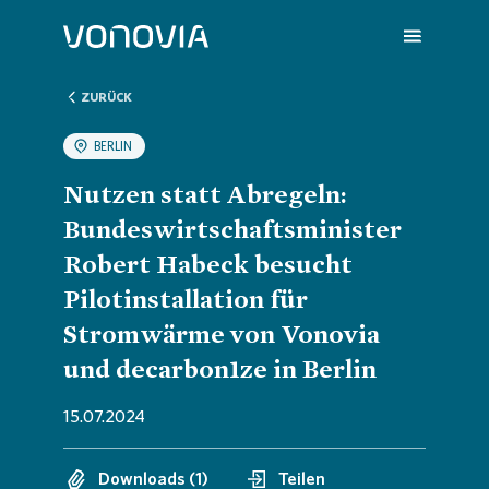
ZURÜCK
BERLIN
Über uns
Übersic
Übersic
Übersic
Übersic
Übersic
Nutzen statt Abregeln:
Bundeswirtschaftsminister
Nachhaltigkeit
Untern
Nachhal
Vonovia
H1 202
Wir sin
Robert Habeck besucht
Pilotinstallation für
Investoren
Strateg
Handlun
Aktuell
Q1 202
Deine K
Stromwärme von Vonovia
und decarbon1ze in Berlin
Presse
Untern
ESG-Rat
Hauptv
Hauptv
FAQ
15.07.2024
Karriere
Bericht
Die Von
Bilanz 
Jobs
Downloads (1)
Teilen