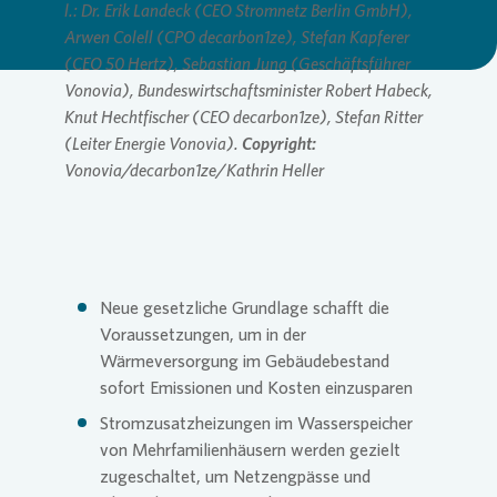
l.: Dr. Erik Landeck (CEO Stromnetz Berlin GmbH),
Arwen Colell (CPO decarbon1ze), Stefan Kapferer
Presse 
(CEO 50 Hertz), Sebastian Jung (Geschäftsführer
Vonovia), Bundeswirtschaftsminister Robert Habeck,
Knut Hechtfischer (CEO decarbon1ze), Stefan Ritter
(Leiter Energie Vonovia).
Copyright:
Vonovia/decarbon1ze/Kathrin Heller
Neue gesetzliche Grundlage schafft die
Voraussetzungen, um in der
Wärmeversorgung im Gebäudebestand
sofort Emissionen und Kosten einzusparen
Stromzusatzheizungen im Wasserspeicher
von Mehrfamilienhäusern werden gezielt
zugeschaltet, um Netzengpässe und