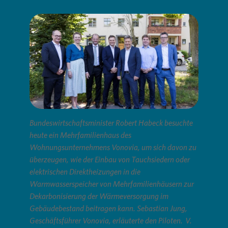
Commitm
Credito
Pressem
Anspre
Login
Anspre
Corpor
Agend
Nachhal
Mediat
Bundeswirtschaftsminister Robert Habeck besuchte
heute ein Mehrfamilienhaus des
News & 
Infogra
Wohnungsunternehmens Vonovia, um sich davon zu
Loading...
überzeugen, wie der Einbau von Tauchsiedern oder
elektrischen Direktheizungen in die
Finanzk
FAQ
Warmwasserspeicher von Mehrfamilienhäusern zur
Dekarbonisierung der Wärmeversorgung im
Gebäudebestand beitragen kann. Sebastian Jung,
Anspre
Anspre
Geschäftsführer Vonovia, erläuterte den Piloten. V.