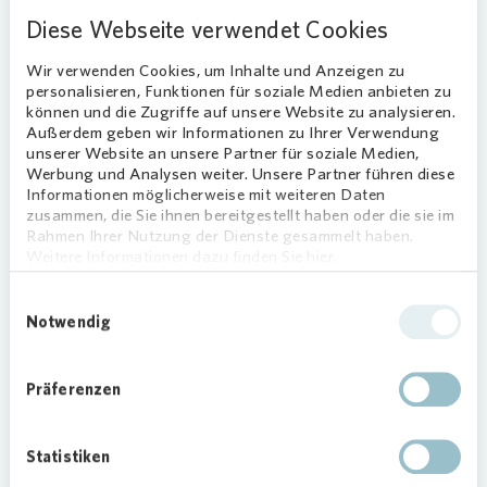
Die Kooperation mit decarbon1ze bezeichnet er
Diese Webseite verwendet Cookies
als vielversprechend auf dem Weg zur
Dekarbonisierung des Gebäudebestandes.
Wir verwenden Cookies, um Inhalte und Anzeigen zu
personalisieren, Funktionen für soziale Medien anbieten zu
Bisher wäre beispielsweise in Entlastungsregionen
können und die Zugriffe auf unsere Website zu analysieren.
Außerdem geben wir Informationen zu Ihrer Verwendung
in Schleswig-Holstein allein das
unserer Website an unsere Partner für soziale Medien,
Verteilnetzentgelt pro Kilowattstunde Strom
Werbung und Analysen weiter. Unsere Partner führen diese
teurer als der Gesamtpreis für eine
Informationen möglicherweise mit weiteren Daten
Kilowattstunde Gas – auch dann, wenn der Strom
zusammen, die Sie ihnen bereitgestellt haben oder die sie im
Rahmen Ihrer Nutzung der Dienste gesammelt haben.
sonst abgeregelt worden wäre. Unter den neuen
Weitere Informationen dazu finden Sie hier.
Bedingungen profitieren
Tauchsiederstromkundinnen direkt von sehr
Einwilligungsauswahl
niedrigen Angebotspreisen an der Strombörse und
Notwendig
Stromnebenkosten wie Netzentgelte werden
kompensiert, sodass der Strompreis pro kWh
Präferenzen
erstmals mit dem Gaspreis konkurrieren kann.
Somit können im Gebäudebestand sofort
Emissionen und Energiekosten eingespart werden.
Statistiken
Das Potential im Gebäudebestand ist groß. Etwa