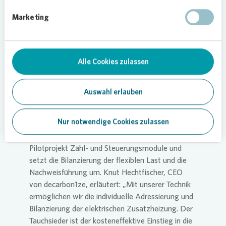
10 TWh Stromerzeugung aus erneuerbaren
Marketing
Energien wurden 2023 abgeregelt. Überwiegend
betrifft die Abregelung Windenergieanlagen im
Norden Deutschlands. Rund 9,7 TWh flexibler
Verbrauch könnten in der gleichen Region in etwa
Alle Cookies zulassen
1,7 Millionen Mehrfamilienhäusern durch
Stromzusatzheizungen entstehen.
Auswahl erlauben
Damit zusätzliche elektrische Lasten
entsprechend der gesetzlichen Anforderungen für
Nur notwendige Cookies zulassen
„Nutzen satt Abregeln“ aktiviert werden,
installiert decarbon1ze beim gemeinsamen
Pilotprojekt Zähl- und Steuerungsmodule und
setzt die Bilanzierung der flexiblen Last und die
Nachweisführung um. Knut Hechtfischer, CEO
von decarbon1ze, erläutert: „Mit unserer Technik
ermöglichen wir die individuelle Adressierung und
Bilanzierung der elektrischen Zusatzheizung. Der
Tauchsieder ist der kosteneffektive Einstieg in die