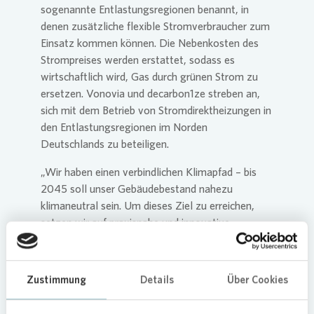
sogenannte Entlastungsregionen benannt, in
denen zusätzliche flexible Stromverbraucher zum
Einsatz kommen können. Die Nebenkosten des
Strompreises werden erstattet, sodass es
wirtschaftlich wird, Gas durch grünen Strom zu
ersetzen.
Vonovia
und decarbon1ze streben an,
sich mit dem Betrieb von Stromdirektheizungen in
den Entlastungsregionen im Norden
Deutschlands zu beteiligen.
„Wir haben einen verbindlichen Klimapfad – bis
2045 soll unser Gebäudebestand nahezu
klimaneutral sein. Um dieses Ziel zu erreichen,
setzen wir auf praxisnahe und innovative
Methoden. Wir freuen uns daher, dass uns das
Energiewirtschaftsgesetz die langfristige
Sicherheit gibt, eine gute Innovation für unseren
Zustimmung
Details
Über Cookies
Gebäudebestand wirtschaftlich nutzen zu
können“, erklärt Rolf Buch, CEO der
Vonovia
SE
.