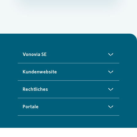
Vonovia SE
Über uns
Kundenwebsite
Investoren
Startseite
Rechtliches
Nachhaltigkeit
Zuhause finden
Impressum
Portale
Presse
Kundenservice
Cookie-Richtlinien
InvestorPortal
Karriere
Weitere Angebote
Datenschutz
Geschäftspartnerportal