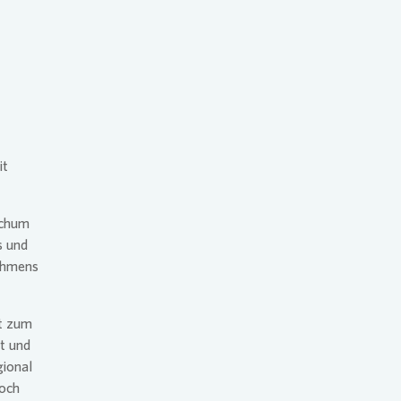
plan für den Klimaschutz
g
it
ochum
s und
ehmens
it zum
t und
gional
noch