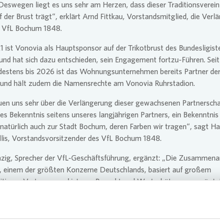
 Deswegen liegt es uns sehr am Herzen, dass dieser Traditionsverein
 der Brust trägt“, erklärt Arnd Fittkau, Vorstandsmitglied, die Verl
 VfL Bochum 1848.
1 ist
Vonovia
als Hauptsponsor auf der Trikotbrust des Bundesligist
und hat sich dazu entschieden, sein Engagement fortzu-Führen. Sei
destens bis 2026 ist das Wohnungsunternehmen bereits Partner der
und hält zudem die Namensrechte am
Vonovia
Ruhrstadion.
uen uns sehr über die Verlängerung dieser gewachsenen Partnerschaf
kes Bekenntnis seitens unseres langjährigen Partners, ein Bekenntni
natürlich auch zur Stadt Bochum, deren Farben wir tragen“, sagt H
llis, Vorstandsvorsitzender des VfL Bochum 1848.
nzig, Sprecher der VfL-Geschäftsführung, ergänzt: „Die Zusammenar
, einem der größten Konzerne Deutschlands, basiert auf großem
tigem Vertrauen und ist von Respekt und Wertschätzung geprägt. E
ass wir
Vonovia
weiterhin als Hauptsponsor gewinnen konnten.“