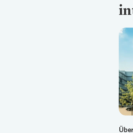
in
Über