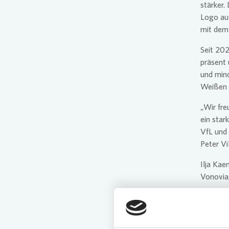
stärker.
Logo auf
mit dem
Seit 202
präsent 
und min
Weißen 
„Wir fre
ein star
VfL und 
Peter Vi
Ilja Kae
Vonovia
gegensei
schön, d