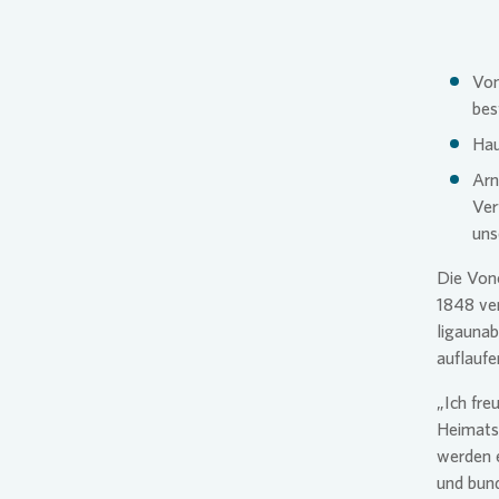
Pres
Von
bes
Hau
Arn
Ver
uns
Die
Von
1848 ver
ligauna
auflaufe
„Ich fre
Heimats
werden e
und bun