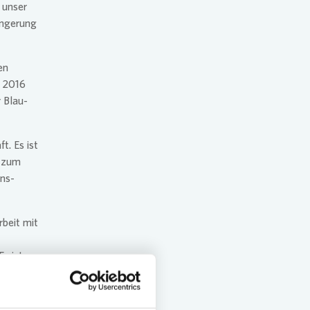
 unser
ängerung
en
t 2016
 Blau-
t. Es ist
s zum
ans-
beit mit
s ist