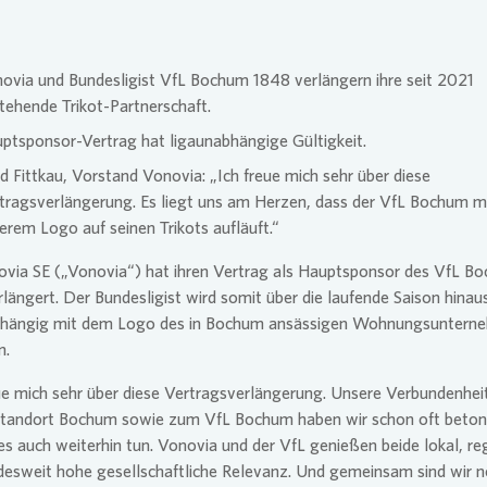
se Newsletter
Übergangs
Vergütun
ovia
und Bundesligist VfL Bochum 1848 verlängern ihre seit 2021
tehende Trikot-Partnerschaft.
ptsponsor-Vertrag hat ligaunabhängige Gültigkeit.
d Fittkau, Vorstand
Vonovia
: „Ich freue mich sehr über diese
tragsverlängerung. Es liegt uns am Herzen, dass der VfL Bochum m
erem Logo auf seinen Trikots aufläuft.“
ovia
SE
(„
Vonovia
“) hat ihren Vertrag als Hauptsponsor des VfL B
längert. Der Bundesligist wird somit über die laufende Saison hinau
bhängig mit dem Logo des in Bochum ansässigen Wohnungsuntern
n.
ue mich sehr über diese Vertragsverlängerung. Unsere Verbundenhe
tandort Bochum sowie zum VfL Bochum haben wir schon oft beton
s auch weiterhin tun.
Vonovia
und der VfL genießen beide lokal, re
desweit hohe gesellschaftliche Relevanz. Und gemeinsam sind wir 