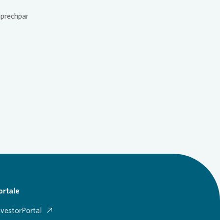
sprechpartner.
Auf unserer Presseseite finden Sie aktuelle
Informationen, Ansprechpartner sowie Bild-
und Videomaterial.
ortale
nvestorPortal