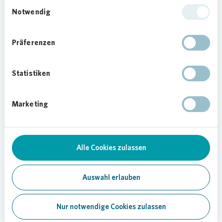
Einwilligungsauswahl
Notwendig
Personal
Präferenzen
Hauptversammlung
Statistiken
Marketing
UNTERNEHMENSMELDUNG
Alle Cookies zulassen
230404-Dr Daniela
Gerd tom Markotten
Auswahl erlauben
fuer Aufsichtsrat von
Vonovia
Nur notwendige Cookies zulassen
vorgeschlagen
Bochum