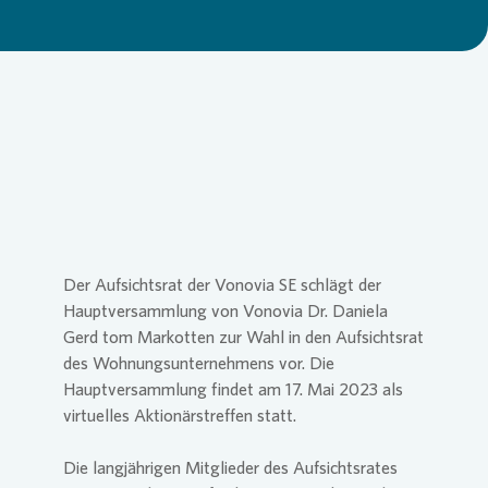
Loading...
Commitm
Credito
Pressem
Anspre
Login
Anspre
Corpor
Agend
Nachhal
Mediat
Der Aufsichtsrat der
Vonovia
SE
schlägt der
News & 
Infogra
Hauptversammlung von
Vonovia
Dr. Daniela
Gerd tom Markotten zur Wahl in den Aufsichtsrat
des Wohnungsunternehmens vor. Die
Finanzk
FAQ
Hauptversammlung findet am 17. Mai 2023 als
virtuelles Aktionärstreffen statt.
Anspre
Anspre
Die langjährigen Mitglieder des Aufsichtsrates