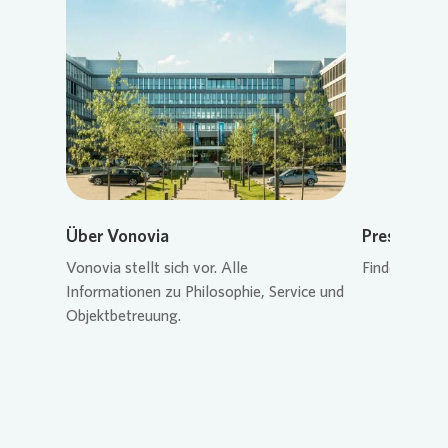
Loading...
Über Vonovia
Pressekon
Vonovia
stellt sich vor. Alle
Finden Sie de
Informationen zu Philosophie, Service und
Objektbetreuung.