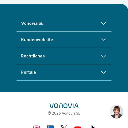
Vonovia SE
Über uns
Kundenwebsite
Investoren
Startseite
Rechtliches
Nachhaltigkeit
Zuhause finden
Impressum
Portale
Presse
Kundenservice
Cookie-Richtlinien
InvestorPortal
Karriere
Weitere Angebote
Datenschutz
Geschäftspartnerportal
Meine Stadt
Compliance
Loading...
Stellenbörse
© 2026 Vonovia SE
Erklärung zur Barrierefreiheit