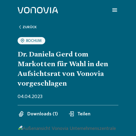
ZURÜCK
BOCHUM
Über uns
Übersic
Übersic
Übersic
Übersic
Übersic
Dr. Daniela Gerd tom
Markotten für Wahl in den
Nachhaltigkeit
Untern
Nachhal
Vonovia
H1 202
Wir sin
Aufsichtsrat von Vonovia
vorgeschlagen
Investoren
Strateg
Handlun
Aktuell
Q1 202
Deine K
04.04.2023
Presse
Untern
ESG-Rat
Hauptv
Hauptv
FAQ
Downloads (1)
Teilen
Karriere
Bericht
Die Von
Bilanz 
Jobs