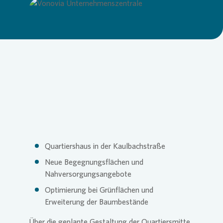
Commitm
Credito
Pressem
Anspre
Login
Loading...
Anspre
Corpor
Agend
Nachhal
Mediat
News & 
Infogra
Quartiershaus in der Kaulbachstraße
Neue Begegnungsflächen und
Nahversorgungsangebote
Finanzk
FAQ
Optimierung bei Grünflächen und
Erweiterung der Baumbestände
Anspre
Anspre
Über die geplante Gestaltung der Quartiersmitte