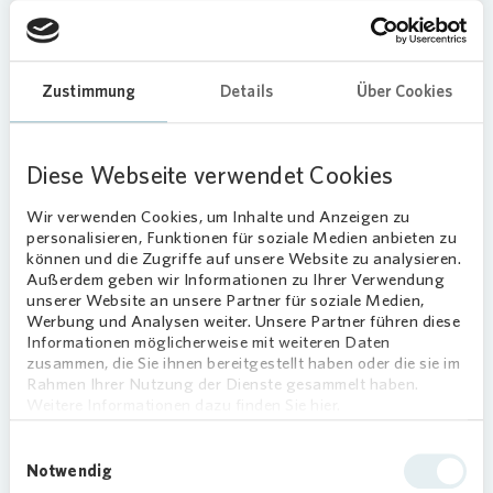
beantragt und sich zugleich zur Anpflanzung
neuer Bäume verpflichtet – möglichst auf
denselben Grundstücken. Die Ersatzmaßnahmen
Zustimmung
Details
Über Cookies
umfassen die Neupflanzung von mindestens zwei
Laubbäumen je gefällten Baum.
Neue Bäume bereichern das Quartier
Diese Webseite verwendet Cookies
„Nach Abschluss der Quartiersentwicklung
Wir verwenden Cookies, um Inhalte und Anzeigen zu
werden wir deutlich mehr Bäume als vorher im
personalisieren, Funktionen für soziale Medien anbieten zu
können und die Zugriffe auf unsere Website zu analysieren.
Quartier haben. Zusammen mit weiteren
Außerdem geben wir Informationen zu Ihrer Verwendung
Elementen der zukünftigen
unserer Website an unsere Partner für soziale Medien,
Wohnumfeldgestaltung werden sie Tieren
Werbung und Analysen weiter. Unsere Partner führen diese
Lebensraum bieten und die Menschen zum
Informationen möglicherweise mit weiteren Daten
zusammen, die Sie ihnen bereitgestellt haben oder die sie im
gemeinsamen Verweilen einladen“, betont Daniel
Rahmen Ihrer Nutzung der Dienste gesammelt haben.
Rump vom
Vonovia
Wohnumfeld Service.
Weitere Informationen dazu finden Sie hier.
Einwilligungsauswahl
Notwendig