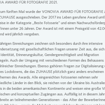
A AWARD FÜR FOTOGRAFIE 2021.
s zum fünften Mal wurde der VONOVIA AWARD FÜR FOTOGRAFIE
UHAUSE ausgeschrieben. Der 2017 ins Leben gerufene Award umfa
ise in der Kategorie „Beste Fotoserie“ und einen Nachwuchsförderp
Innen unter 26 Jahren. Der Award ist mit einem Preisgeld von 42.
und wird jährlich vergeben.
jährigen Einreichungen zeichnen sich besonders durch ihre intensive
dersetzung mit gesellschaftlichen Fragen unserer Zeit aus, die sich
dentität, Erinnerungskultur, Gendergerechtigkeit und Migration
iegeln. Auch der Umgang mit verschiedenen Formen des Behausens 
hlreicher Einreichungen. Ebenso gehören Fragen zur Digitalisierung 
des Lockdowns, die das ZUHAUSE plötzlich ganz anders erscheinen 
Themen des Awards. Alle eingereichten Fotoserien nehmen sehr
iedliche Länder in den Blick, sie reichen von der Ukraine bis Australi
s in die beiden amerikanischen Kontinente und weisen eine große Vi
ischen und konzeptuellen Zugängen aus. Auffällig ist in diesem Jah
breite an teilnehmenden Generationen - das Alter der BewerberInne