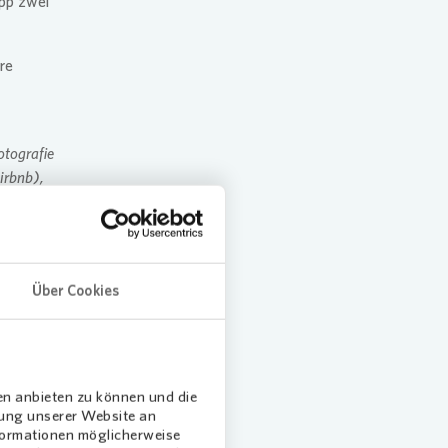
app zwei
re
otografie
irbnb),
Über Cookies
grafin
en anbieten zu können und die
dung unserer Website an
 / Toby
nformationen möglicherweise