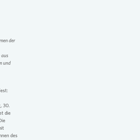
plan für den Klimaschutz
g
men der
 aus
en und
est:
, 30.
t die
Die
it
Innen des