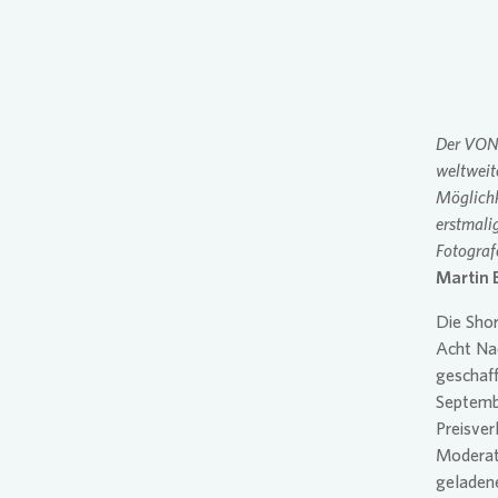
Pres
Der VON
weltweit
Möglichk
erstmali
Fotograf
Martin 
Die Sho
Acht Nac
geschaff
Septembe
Preisver
Moderato
geladene