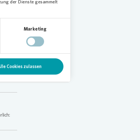
tzung der Dienste gesammelt
tin /
kulski
Marketing
/
ina-
 Weid
lle Cookies zulassen
 Hannah
hultze
lich: