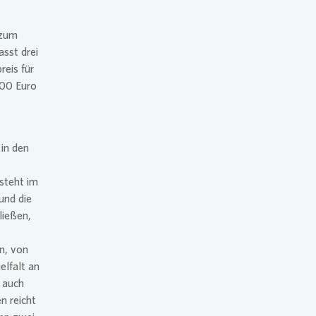
 zum
sst drei
reis für
000 Euro
 in den
steht im
und die
ließen,
en, von
elfalt an
r auch
n reicht