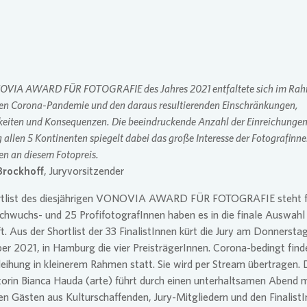
se Newsletter
Übergangs
Vergütun
OVIA AWARD FÜR FOTOGRAFIE des Jahres 2021 entfaltete sich im Rah
en Corona-Pandemie und den daraus resultierenden Einschränkungen,
eiten und Konsequenzen. Die beeindruckende Anzahl der Einreichungen
g allen 5 Kontinenten spiegelt dabei das große Interesse der Fotografinn
en an diesem Fotopreis.
Brockhoff
, Juryvorsitzender
rtlist des diesjährigen VONOVIA AWARD FÜR FOTOGRAFIE steht f
hwuchs- und 25 ProfifotografInnen haben es in die finale Auswahl
t. Aus der Shortlist der 33 FinalistInnen kürt die Jury am Donnerstag
r 2021, in Hamburg die vier PreisträgerInnen. Corona-bedingt finde
leihung in kleinerem Rahmen statt. Sie wird per Stream übertragen. 
rin Bianca Hauda (arte) führt durch einen unterhaltsamen Abend m
n Gästen aus Kulturschaffenden, Jury-Mitgliedern und den Finalist