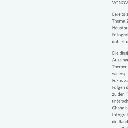
VONOVI
Bereit
Thema Z
Hauptpre
Fotograf
dotiert 
Die dies
Auseinan
Themen I
widersp
Fokus za
Folgen 
zu den 
untersch
Ghana bi
fotograf
die Band