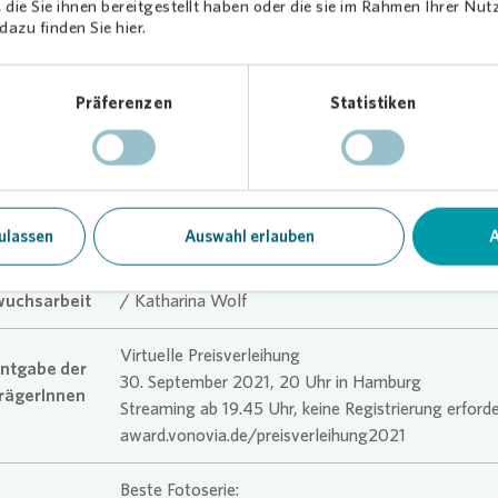
Binder / Ursula Böhmer / Sabine Bungert / Espen
die Sie ihnen bereitgestellt haben oder die sie im Rahmen Ihrer Nu
azu finden Sie hier.
Eichhöfer / Wolfgang Fröhling / Rebecca Hoppé /
ist
Marina Hoppmann / Matthias Jung / Annemie Mar
este
Maria Mavropoulou / Maidje Meergans / Ludwig Ni
Präferenzen
Statistiken
erie
/ Jana Sophia Nolle / Laura Peral / Reiner Riedler 
Fabian Ritter / Hyunmin Ryu / Noga Shtainer / Kar
Sirkku Kurz / Bruno Trematore / Laurence von der
/ Rie Yamada
ulassen
Auswahl erlauben
A
ist
Carolin Albers / Leon Billerbeck / Sarah Grethe /
este
Lowitz / Philipp Niemeyer / Lucia Öhrig / Kate Sc
uchsarbeit
/ Katharina Wolf
Virtuelle Preisverleihung
ntgabe der
30. September 2021, 20 Uhr in Hamburg
trägerInnen
Streaming ab 19.45 Uhr, keine Registrierung erforder
award.vonovia.de/preisverleihung2021
Beste Fotoserie: