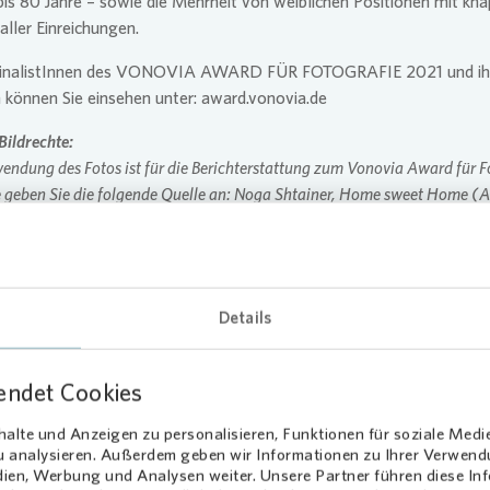
is 80 Jahre – sowie die Mehrheit von weiblichen Positionen mit kn
 aller Einreichungen.
FinalistInnen des VONOVIA AWARD FÜR FOTOGRAFIE 2021 und ih
 können Sie einsehen unter: award.vonovia.de
Bildrechte:
endung des Fotos ist für die Berichterstattung zum
Vonovia
Award für F
tte geben Sie die folgende Quelle an: Noga Shtainer, Home sweet Home (A
st „Beste Fotoserie“ VONOVIA AWARD FÜR FOTOGRAFIE 2021
dmaterial:
ainer, Home sweet Home (Airbnb), 2021
Details
rschrift: Das Bild zählt zur Reihe „Home sweet Home (Airbnb)" der Foto
ainer.
endet Cookies
VONOVIA AWARD FÜR FOTOGRAFIE 2021
alte und Anzeigen zu personalisieren, Funktionen für soziale Medi
zu analysieren. Außerdem geben wir Informationen zu Ihrer Verwen
Ragna Arndt-Maric / Julia Autz / Katerina Belkina
dien, Werbung und Analysen weiter. Unsere Partner führen diese I