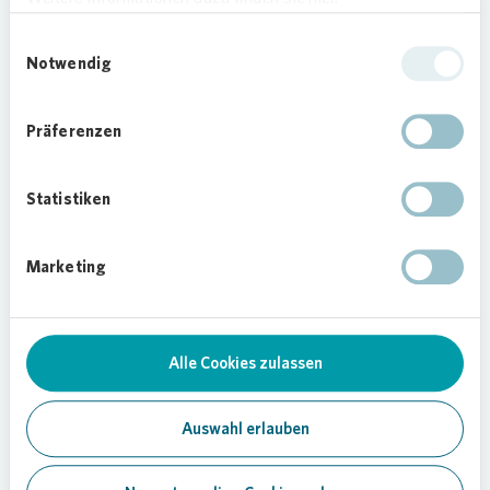
Unterstützung erfolgt durch ein Compliance
Einwilligungsauswahl
Committee, bestehend aus dem Chief
Notwendig
Compliance Officer, Compliance Officern, der
Ombudsperson, sowie Vertretern aus den
Präferenzen
Fachbereichen Revision, Risikomanagement,
Personalmanagement, Betriebsrat und
Auslandsgesellschaften. Unser Compliance
Statistiken
Committee tagt quartalsweise, um das
Compliance-Management-System regelmäßig an
Marketing
aktuelle Anforderungen anzupassen und
weiterzuentwickeln. Das Vorstands- und
Aufsichtsratsbüro koordiniert die
Zusammenarbeit zwischen den Gremien und
Alle Cookies zulassen
stellt die Umsetzung der Organbeschlüsse sicher.
Ebenso haben wir eine dezentrale Compliance-
Auswahl erlauben
Struktur etabliert, in der lokale Ansprechpartner in
relevanten Geschäftsbereichen für Compliance-