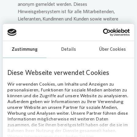
anonym gemeldet werden. Dieses
Hinweisgebersystem ist für alle Mitarbeitenden,
Lieferanten, Kundinnen und Kunden sowie weitere
Stakeholder zugänglich. Ziel ist es, Risiken zu
erfassen und eine Basis für deren Management zu
schaffen. Die Verantwortlichkeit des CMS liegt
beim Vorstandsvorsitzenden. Unser Ansatz und
Zustimmung
Details
Über Cookies
unsere Haltung stärkt langfristiges Wachstum,
fördert das Vertrauen in uns und sichert unsere
Marktposition.
Diese Webseite verwendet Cookies
Zuständigkeiten in unserer Compliance-Struktur
Wir verwenden Cookies, um Inhalte und Anzeigen zu
sind klar definiert. Unser Chief Compliance Officer
personalisieren, Funktionen für soziale Medien anbieten zu
können und die Zugriffe auf unsere Website zu analysieren.
leitet den Bereich und berichtet direkt an den
Außerdem geben wir Informationen zu Ihrer Verwendung
Vorstandsvorsitzenden. Mindestens quartärlich
unserer Website an unsere Partner für soziale Medien,
wird unser gesamter Vorstand über Compliance-
Werbung und Analysen weiter. Unsere Partner führen diese
Themen informiert. Unser Aufsichtsrat erhält
Informationen möglicherweise mit weiteren Daten
zusammen, die Sie ihnen bereitgestellt haben oder die sie im
halbjährlich umfassende Informationen zu
Rahmen Ihrer Nutzung der Dienste gesammelt haben.
relevanten Compliance und Datenschutz Themen.
Weitere Informationen dazu finden Sie hier.