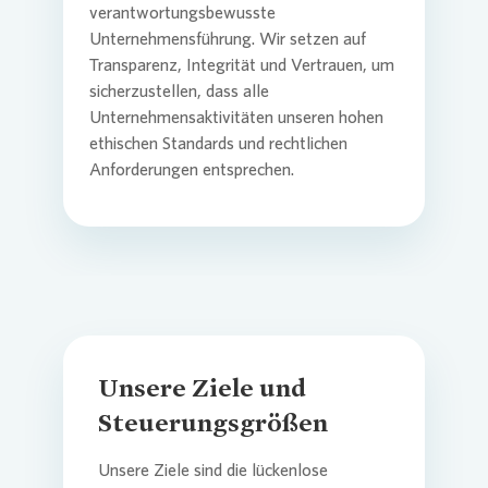
verantwortungsbewusste
Unternehmensführung. Wir setzen auf
Commitm
Credito
Pressem
Anspre
Transparenz, Integrität und Vertrauen, um
Login
sicherzustellen, dass alle
Unternehmensaktivitäten unseren hohen
ethischen Standards und rechtlichen
Anspre
Corpor
Agend
Anforderungen entsprechen.
Nachhal
Mediat
News & 
Infogra
Unsere Ziele und
Finanzk
FAQ
Steuerungsgrößen
Anspre
Anspre
Unsere Ziele sind die lückenlose