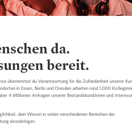
Erklärung
itments und Richtlinien
tor Relations
semitteilungen
rechpartner
Historie
Nachhalt
Analyste
Fälligkeits
SASB
Analyst &
Nachhalti
Kultur und
Entsprec
rechpartner
orate Governance
da
Für Gesch
Aktionärs
Lenders 
TCFD
Ergebniss
Neubau
nschen da.
Commitmen
altigkeit / ESG
athek
Börsenga
EPRA
Informati
sungen bereit.
Satzung
Gewinnab
 & Publikationen
rafiken
Kapitaler
CDP
ice übernimmst du Verantwortung für die Zufriedenheit unserer Ku
Eigengesc
ndorten in Essen, Berlin und Dresden arbeiten rund 1.000 Kollegin
er 4 Millionen Anfragen unserer Bestandskund:innen und Interessen
nzkalender & Kontakt
Bericht z
Risikoma
glichkeit, dein Wissen in vielen verschiedenen Bereichen der
tung einzubringen.
rechpartner
rechpartner
PAI
Abschluss