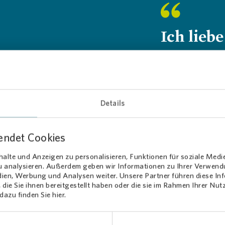
Ich liebe
Zusamme
ganz ve
Persönli
oading...
Details
haben i
Menge S
endet Cookies
Arbeit u
alte und Anzeigen zu personalisieren, Funktionen für soziale Medi
zu analysieren. Außerdem geben wir Informationen zu Ihrer Verwen
mich das
dien, Werbung und Analysen weiter. Unsere Partner führen diese I
die Sie ihnen bereitgestellt haben oder die sie im Rahmen Ihrer Nu
azu finden Sie hier.
Daniel
Teameiter Kundens