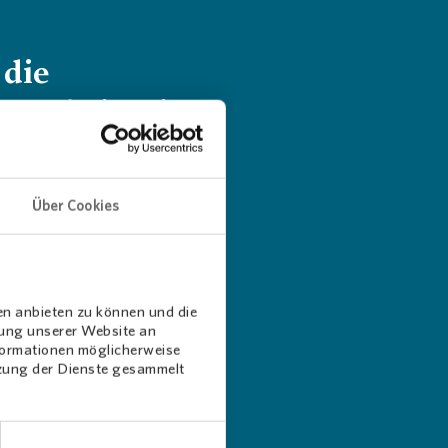
 die
narbeit mit
rschiedenen
chkeiten. Wir
Über Cookies
mmer eine
paß bei der
nd das ist für
en anbieten zu können und die
dung unserer Website an
 Wichtigste.
nformationen möglicherweise
tzung der Dienste gesammelt
ervice