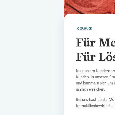
Comm
Credi
Pres
Ansp
ZURÜCK
Ansp
Corp
Agen
Für Me
Nachh
Medi
Für Lö
News
Infog
In unserem Kundenserv
Kunden. In unseren Sta
und kümmern sich um üb
Fina
FAQ
jährlich erreichen.
Bei uns hast du die Mö
Immobilienbewirtschaf
Ansp
Ansp