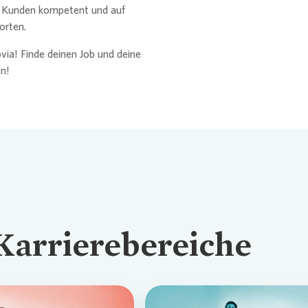
d Kunden kompetent und auf
rten.
via
! Finde deinen Job und deine
en!
Karrierebereiche