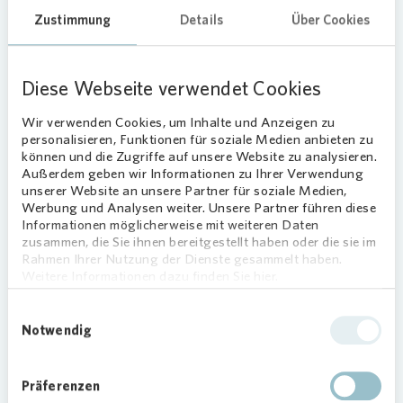
oder die Weitergabe der Informationen
Zustimmung
Details
Über Cookies
rechtswidrig ist.
Presse 
Wir haben die Richtigkeit der Informationen zum
Diese Webseite verwendet Cookies
jeweils relevanten Zeitpunkt mit der gebotenen
Sorgfalt geprüft. Wir übernehmen jedoch keine
Wir verwenden Cookies, um Inhalte und Anzeigen zu
personalisieren, Funktionen für soziale Medien anbieten zu
Haftung für die Richtigkeit, Vollständigkeit oder
können und die Zugriffe auf unsere Website zu analysieren.
die Verwendung der Informationen und sind auch
Außerdem geben wir Informationen zu Ihrer Verwendung
nicht verpflichtet, diese zu aktualisieren oder auf
unserer Website an unsere Partner für soziale Medien,
dem neuesten Stand zu halten. Die Bereitstellung
Werbung und Analysen weiter. Unsere Partner führen diese
Informationen möglicherweise mit weiteren Daten
dieser Informationen stellt keine Beratung oder
zusammen, die Sie ihnen bereitgestellt haben oder die sie im
Empfehlung dar und sollte nicht als Basis für eine
Rahmen Ihrer Nutzung der Dienste gesammelt haben.
Anlageentscheidung dienen.
Weitere Informationen dazu finden Sie hier.
Durch Anklicken der nachfolgenden "Ich bin
Einwilligungsauswahl
einverstanden"-Schaltfläche erklären und
Notwendig
versichern Sie, dass Sie die obenstehenden
Ausführungen gelesen und verstanden haben und
Präferenzen
dass Sie sich weder in den Vereinigten Staaten,