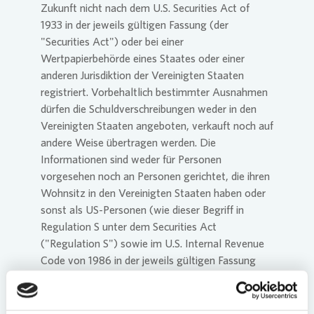
Zukunft nicht nach dem U.S. Securities Act of
1933 in der jeweils gültigen Fassung (der
Commitm
Credito
Pressem
Anspre
"Securities Act") oder bei einer
Login
Wertpapierbehörde eines Staates oder einer
anderen Jurisdiktion der Vereinigten Staaten
registriert. Vorbehaltlich bestimmter Ausnahmen
Anspre
Corpor
Agend
dürfen die Schuldverschreibungen weder in den
Vereinigten Staaten angeboten, verkauft noch auf
andere Weise übertragen werden. Die
Nachhal
Mediat
Informationen sind weder für Personen
vorgesehen noch an Personen gerichtet, die ihren
Wohnsitz in den Vereinigten Staaten haben oder
News & 
Infogra
sonst als US-Personen (wie dieser Begriff in
Regulation S unter dem Securities Act
("Regulation S") sowie im U.S. Internal Revenue
Finanzk
FAQ
Code von 1986 in der jeweils gültigen Fassung
(der "Code") und den zugehörigen Vorschriften
definiert ist) angesehen werden, noch an andere
Anspre
Anspre
Personen in Ländern, in denen das Breitstellen