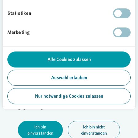
Australien, Kanada oder Japan noch in einem
anderen Land, in dem der Zugriff auf diese
Statistiken
Informationen rechtswidrig ist, aufhalten oder
Ihren Wohnsitz haben. Sie bestätigen und erklären
Marketing
sich damit einverstanden, diese Informationen
weder an andere Personen weiterzuleiten oder
weiterzugeben noch die Inhalte ganz oder
teilweise zu vervielfältigen oder zu übermitteln.
Alle Cookies zulassen
Insbesondere verpflichten Sie sich, keine
Informationen an eine US-Person oder an eine
Adresse in den Vereinigten Staaten zu
Auswahl erlauben
übermitteln oder auf andere Weise zugehen
lassen. Die Nichtbeachtung dieser Vorgaben kann
Nur notwendige Cookies zulassen
zu Verstößen gegen den Securities Act oder
gegen das geltende Recht anderer Länder führen.
Ich bin
Ich bin nicht
einverstanden
einverstanden