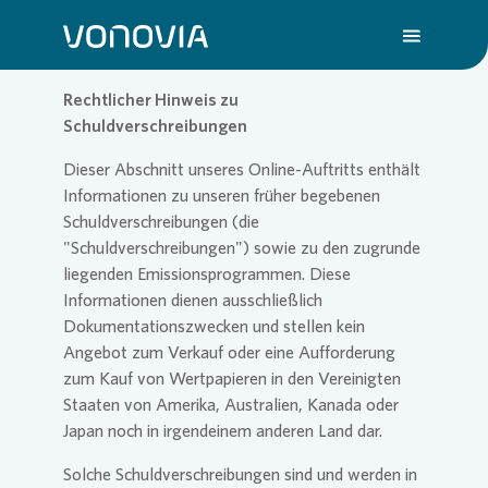
Rechtlicher Hinweis zu
Schuldverschreibungen
Über uns
Übersic
Übersic
Übersic
Übersic
Übersic
Dieser Abschnitt unseres Online-Auftritts enthält
Informationen zu unseren früher begebenen
Schuldverschreibungen (die
Nachhaltigkeit
Untern
Nachhal
Vonovia
H1 202
Wir sin
"Schuldverschreibungen") sowie zu den zugrunde
liegenden Emissionsprogrammen. Diese
Informationen dienen ausschließlich
Investoren
Strateg
Handlun
Aktuell
Q1 202
Deine K
Dokumentationszwecken und stellen kein
Angebot zum Verkauf oder eine Aufforderung
zum Kauf von Wertpapieren in den Vereinigten
Presse
Untern
ESG-Rat
Hauptv
Hauptv
FAQ
Staaten von Amerika, Australien, Kanada oder
Japan noch in irgendeinem anderen Land dar.
Karriere
Bericht
Die Von
Bilanz 
Jobs
Solche Schuldverschreibungen sind und werden in