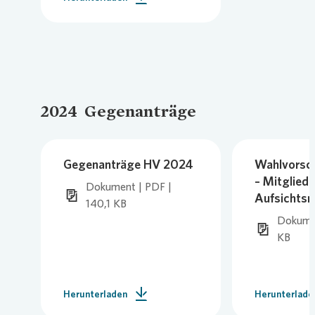
2024 ­ Gegenanträge
Gegenanträge HV 2024
Wahlvorsch
– Mitglied 
Dokument | PDF |
Aufsichtsr
140,1 KB
Dokumen
KB
Herunterladen
Herunterlade