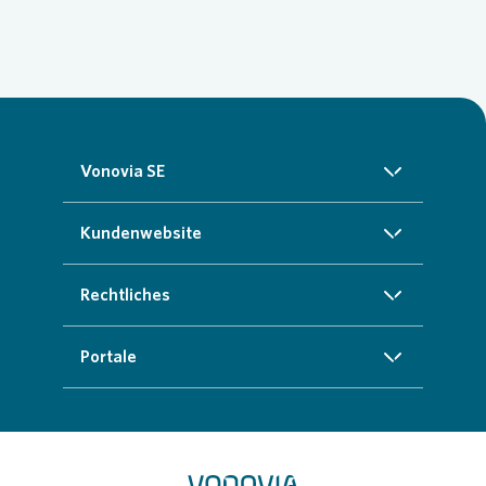
Vonovia SE
Über uns
Kundenwebsite
Investoren
Startseite
Rechtliches
Nachhaltigkeit
Zuhause finden
Impressum
Portale
Presse
Kundenservice
Cookie-Richtlinien
InvestorPortal
Karriere
Weitere Angebote
Datenschutz
Geschäftspartnerportal