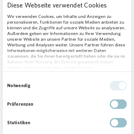
Diese Webseite verwendet Cookies
TOP 2 (Dividende):
Wir verwenden Cookies, um Inhalte und Anzeigen zu
Prospektbefreiendes Dokument
personalisieren, Funktionen für soziale Medien anbieten zu
Fragen und Antworten zur
können und die Zugriffe auf unsere Website zu analysieren.
Außerdem geben wir Informationen zu Ihrer Verwendung
Aktiendividende
unserer Website an unsere Partner für soziale Medien,
Werbung und Analysen weiter. Unsere Partner führen diese
Informationen möglicherweise mit weiteren Daten
zusammen, die Sie ihnen bereitgestellt haben oder die sie im
Rahmen Ihrer Nutzung der Dienste gesammelt haben.
Weitere Informationen dazu finden Sie hier.
Einwilligungsauswahl
TOP 4
Notwendig
Präferenzen
HAUPTVERSAMMLUNG
Entlastung des
Aufsichtsrats
Statistiken
Dokument | PDF |