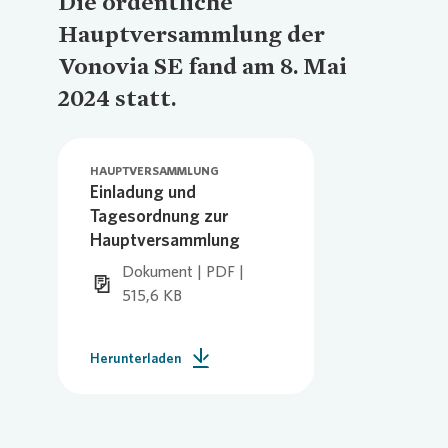
Die ordentliche
Hauptversammlung der
Commitm
Credito
Pressem
Anspre
Vonovia SE fand am 8. Mai
Login
2024 statt.
Anspre
Corpor
Agend
HAUPTVERSAMMLUNG
Einladung und
Nachhal
Mediat
Tagesordnung zur
Hauptversammlung
Dokument | PDF |
News & 
Infogra
515,6 KB
Finanzk
FAQ
Herunterladen
Anspre
Anspre