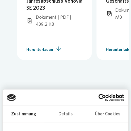
Jahresabschluss Vonovia
Geschäftsb
SE 2023
Dokumen
Dokument | PDF |
MB
439,2 KB
Herunterladen
Herunterlade
TOP 2
Zustimmung
Details
Über Cookies
Hier finden Sie alle Informationen zu