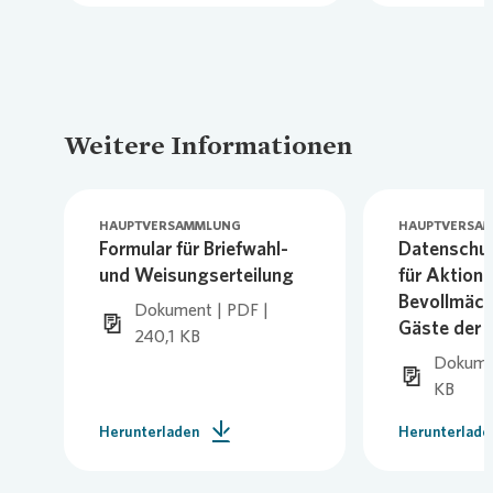
Weitere Informationen
HAUPTVERSAMMLUNG
HAUPTVERSA
Formular für Briefwahl-
Datenschut
und Weisungserteilung
für Aktionä
Bevollmäch
Dokument | PDF |
Gäste der 
240,1 KB
Dokumen
KB
Herunterladen
Herunterlade