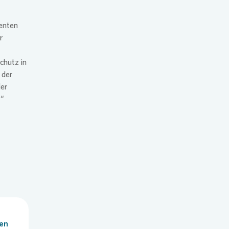
genten
r
chutz in
 der
der
!“
len