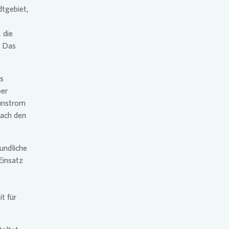
dtgebiet,
 die
. Das
s
ber
rünstrom
nach den
eundliche
Einsatz
t für