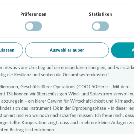
r Verbrauch könnten in der gleichen Region in etwa 1,7 Millionen
ilienhäusern durch Stromzusatzheizungen entstehen.
Präferenzen
Statistiken
1ze stellt sicher, dass die zusätzlichen elektrischen Lasten entspre
tzlichen Anforderungen für „Nutzen statt Abregeln“ aktiviert werd
chsieder Windstrom zu speichern bringt uns vor allem im Altbaube
erklärt Dr. Arwen Colell, Geschäftsführerin von decarbon1ze, und be
ulassen
Auswahl erlauben
A
len die Speicher für das Energiesystem aktivieren, die ohnehin schon
utos herumfahren oder im Heizungskeller stehen. So haben schnell
n etwas vom Umstieg auf die erneuerbaren Energien, und wir stärk
itig die Resilienz und senken die Gesamtsystemkosten.“
k Biermann, Geschäftsführer Operations (COO) 50Hertz: „Mit dem
nt 13k können wir überschüssigen Wind- und Solarstrom sinnvoll n
n abzuregeln – ein klarer Gewinn für Wirtschaftlichkeit und Klimasch
indet sich das Instrument 13k in der Erprobungsphase – in dieser ler
tioniert und wo wir noch nachschärfen müssen. Ich freue mich, dass
orgestellte Kooperation zeigt, dass auch mehrere kleine Anlagen 
hten Beitrag leisten können.“