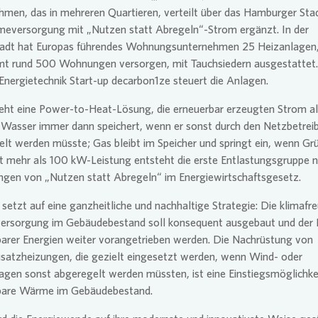
men, das in mehreren Quartieren, verteilt über das Hamburger Sta
meversorgung mit „Nutzen statt Abregeln“-Strom ergänzt. In der
adt hat Europas führendes Wohnungsunternehmen 25 Heizanlagen,
mt rund 500 Wohnungen versorgen, mit Tauchsiedern ausgestattet
 Energietechnik Start-up decarbon1ze steuert die Anlagen.
eht eine Power-to-Heat-Lösung, die erneuerbar erzeugten Strom al
Wasser immer dann speichert, wenn er sonst durch den Netzbetrei
lt werden müsste; Gas bleibt im Speicher und springt ein, wenn G
it mehr als 100 kW-Leistung entsteht die erste Entlastungsgruppe 
ngen von „Nutzen statt Abregeln“ im Energiewirtschaftsgesetz.
setzt auf eine ganzheitliche und nachhaltige Strategie: Die klimafr
rsorgung im Gebäudebestand soll konsequent ausgebaut und der 
arer Energien weiter vorangetrieben werden. Die Nachrüstung von
satzheizungen, die gezielt eingesetzt werden, wenn Wind- oder
agen sonst abgeregelt werden müssten, ist eine Einstiegsmöglichkei
bare Wärme im Gebäudebestand.