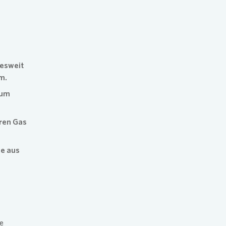
plan für den Klimaschutz
g
esweit
m.
 um
ren Gas
pe aus
te