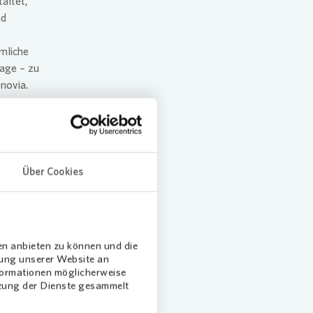
altet,
nd
mliche
lage – zu
novia
.
en
gen in
ne
dafür
Über Cookies
 liegen
d in den
o
en anbieten zu können und die
dung unserer Website an
nformationen möglicherweise
TWh
tzung der Dienste gesammelt
rwiegend
d 9 TWh