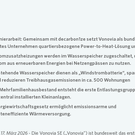
se Newsletter
Übergangs
Vergütun
nierarbeit: Gemeinsam mit decarbon1ze setzt
Vonovia
als bund
tes Unternehmen quartiersbezogene Power-to-Heat-Lösung u
omzusatzheizungen werden im Wasserspeicher zugeschaltet,
om aus erneuerbaren Energien bei Netzengpässen zu nutzen.
tehende Wasserspeicher dienen als „Windstrombatterie“, spa
 reduzieren Treibhausgasemissionen in ca. 500 Wohnungen
Mehrfamilienhausbestand entsteht die erste Entlastungsgrup
entral installierten Kleinanlagen.
rgiewirtschaftsgesetz ermöglicht emissionsarme und
teneffiziente Wärmeversorgung.
17. März 2026 -
Die
Vonovia
SE
(„
Vonovia
“) ist bundesweit das ers