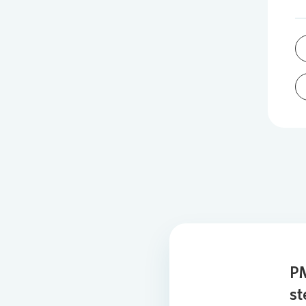
PM
st