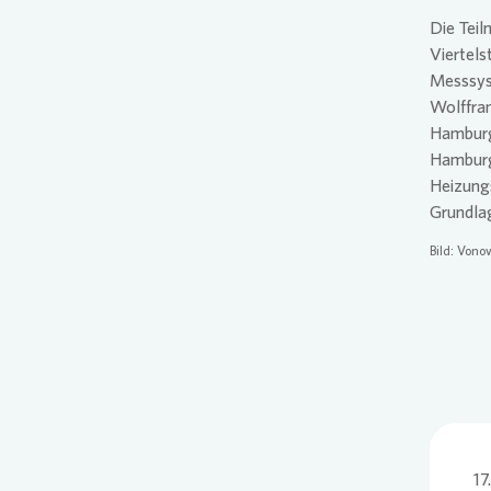
Die Teil
Viertels
Messsys
Wolffra
Hamburge
Hamburg 
Heizungs
Grundla
Bild:
Vonov
17