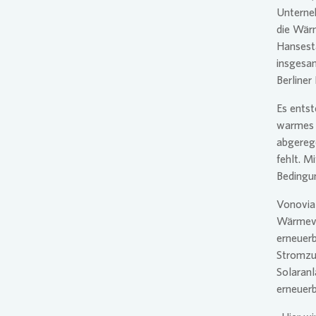
Unterneh
die Wär
Hansest
insgesa
Berliner
Es entst
warmes 
abgerege
fehlt. M
Bedingu
Vonovia
Wärmeve
erneuerb
Stromzu
Solaranl
erneuer