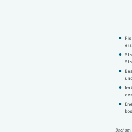
Pres
Pio
ers
Str
Str
Bes
und
Im 
dez
Ene
kos
Bochum, 