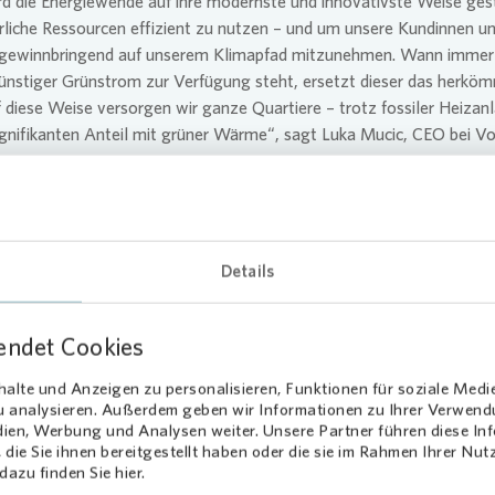
rd die Energiewende auf ihre modernste und innovativste Weise gest
liche Ressourcen effizient zu nutzen – und um unsere Kundinnen u
gewinnbringend auf unserem Klimapfad mitzunehmen. Wann immer
nstiger Grünstrom zur Verfügung steht, ersetzt dieser das herköm
 diese Weise versorgen wir ganze Quartiere – trotz fossiler Heizan
gnifikanten Anteil mit grüner Wärme“, sagt Luka Mucic, CEO bei
Vo
3 eingeführte §13k im Energiewirtschaftsgesetz hat die notwendig
tzungen für diesen wirtschaftlichen Einsatz von Stromdirektheizun
äuden geschaffen. Auf dessen Grundlage hat im Oktober 2024 ei
rige Erprobungsphase begonnen. Übertragungsnetzbetreiber haben 
Details
te Entlastungsregionen benannt, in denen zusätzliche flexible
rbraucher zum Einsatz kommen können. Diese Entlastungsregionen
vor allem entlang der deutschen Küsten und in Nord-Ost-Deutschlan
endet Cookies
nen von 50Hertz und TenneT. Strom für Entlastungsanlagen wird s
alte und Anzeigen zu personalisieren, Funktionen für soziale Medi
 dass es wirtschaftlich wird, Gas zu ersetzen.
zu analysieren. Außerdem geben wir Informationen zu Ihrer Verwen
dien, Werbung und Analysen weiter. Unsere Partner führen diese I
ential im deutschlandweiten Gebäudebestand ist groß. Knapp 10 
die Sie ihnen bereitgestellt haben oder die sie im Rahmen Ihrer Nu
zeugung aus erneuerbaren Energien wurden 2024 abgeregelt. Übe
azu finden Sie hier.
t die Abregelung Windenergieanlagen im Norden Deutschlands. Run