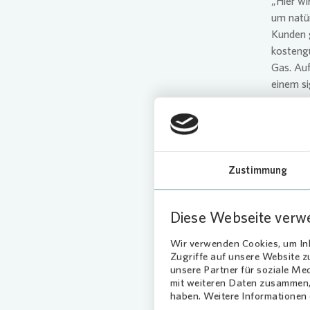
„Hier wi
um natür
Kunden 
kostengü
Gas. Auf
einem si
Der 202
Vorausse
Wohngeb
zweijäh
Zustimmung
sogenann
Stromve
aktuell 
Diese Webseite verw
Regelzo
Wir verwenden Cookies, um Inh
günstig,
Zugriffe auf unsere Website 
unsere Partner für soziale Me
Das Pot
mit weiteren Daten zusammen, 
Stromer
haben. Weitere Informationen d
betriff