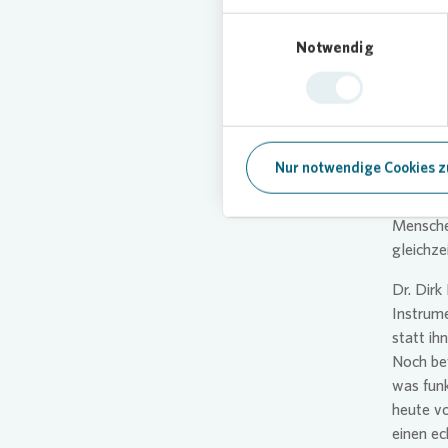
flexible
Einwilligungsauswahl
Mehrfam
Notwendig
decarbon
den gese
dem Tau
voran“, 
Nur notwendige Cookies z
„Wir wol
Elektroa
Mensche
gleichze
Dr. Dir
Instrume
statt ih
Noch bef
was funk
heute v
einen ec