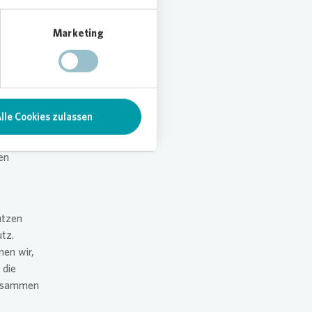
Marketing
chend
en. „Mit
stand
tont:
lle Cookies zulassen
 als
er mehr
en
utzen
utz.
nen wir,
 die
zusammen