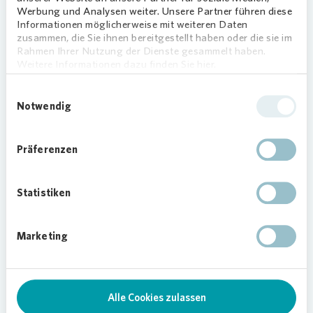
Downloads (1)
Teilen
Werbung und Analysen weiter. Unsere Partner führen diese
Informationen möglicherweise mit weiteren Daten
zusammen, die Sie ihnen bereitgestellt haben oder die sie im
Rahmen Ihrer Nutzung der Dienste gesammelt haben.
Weitere Informationen dazu finden Sie hier.
Klimaschutz
Einwilligungsauswahl
Regionalmeldung
Notwendig
Nachhaltigkeit
Mehr anzeigen
Präferenzen
Statistiken
Marketing
KLIMASCHUTZ
230713-Vonovia
Alle Cookies zulassen
pflanzt einen Miniwald