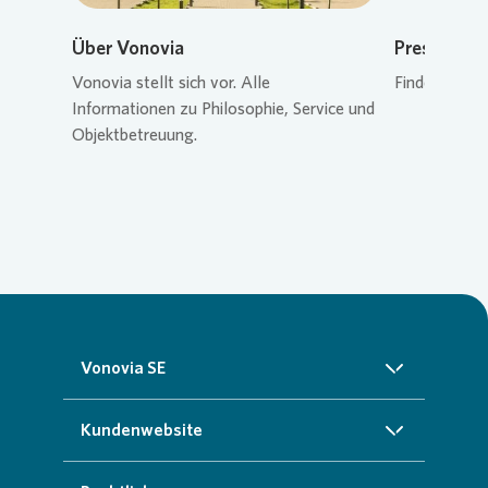
Über Vonovia
Pressekon
Vonovia
stellt sich vor. Alle
Finden Sie de
Informationen zu Philosophie, Service und
Objektbetreuung.
Vonovia SE
Über uns
Kundenwebsite
Investoren
Startseite