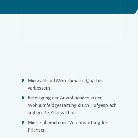
Loading...
Commitm
Credito
Pressem
Anspre
Login
Anspre
Corpor
Agend
Nachhal
Mediat
Miniwald soll Mikroklima im Quartier
News & 
Infogra
verbessern
Beteiligung der Anwohnenden in der
Wohnumfeldgestaltung durch Hofgespräch
Finanzk
FAQ
und große Pflanzaktion
Mieter übernehmen Verantwortung für
Pflanzen
Anspre
Anspre