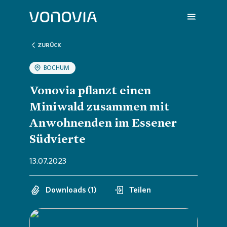
ZURÜCK
BOCHUM
Über uns
Übersic
Übersic
Übersic
Übersic
Übersic
Vonovia pflanzt einen
Miniwald zusammen mit
Nachhaltigkeit
Untern
Nachhal
Vonovia
H1 202
Wir sin
Anwohnenden im Essener
Südvierte
Investoren
Strateg
Handlun
Aktuell
Q1 202
Deine K
13.07.2023
Presse
Untern
ESG-Rat
Hauptv
Hauptv
FAQ
Downloads (1)
Teilen
Karriere
Bericht
Die Von
Bilanz 
Jobs