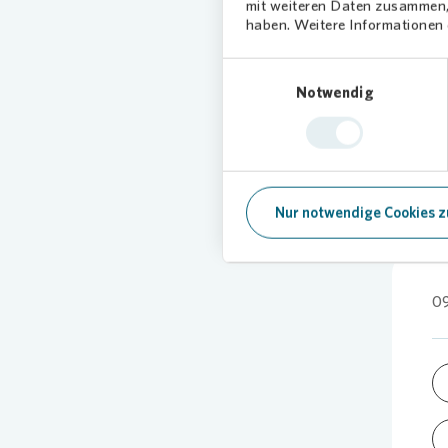
Wünsche
mit weiteren Daten zusammen, 
die Auß
haben. Weitere Informationen d
Gemeins
Einwilligungsauswahl
Erwachs
Notwendig
werden.
Nur notwendige Cookies z
0