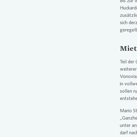
Bis zur 
Huckarde
zusätzl
sich der
geregelt
Miet
Teil der
weiterer
Vonovia
in voll
sollen 
entstehe
Mario S
„Ganzhei
unter a
darf na