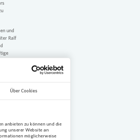
ers
zu
nen und
ter Ralf
nd
tige
 des neu
en an-
Anliegen
Über Cookies
en anbieten zu können und die
traße
dung unserer Website an
ssen und
nformationen möglicherweise