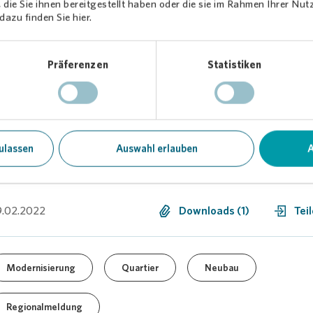
n der Bewohner und möglichst nachhaltig.
Vonovia
plant unter an
die Sie ihnen bereitgestellt haben oder die sie im Rahmen Ihrer Nu
enanlage mit neuen ökologischen Grünflächen, neuen
azu finden Sie hier.
chaftsplätzen, Spielgeräten für Kinder oder Bewegungs-angeboten 
ene aufzuwerten. Auch die Mobilitätsangebote im Umfeld sollen er
Präferenzen
Statistiken
ulassen
Auswahl erlauben
A
9.02.2022
Downloads (1)
Tei
Modernisierung
Quartier
Neubau
Regionalmeldung