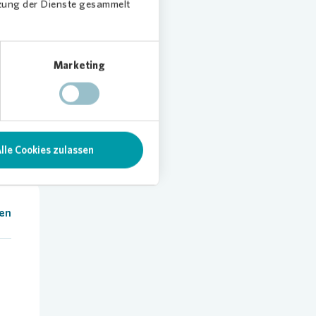
derem,
tzung der Dienste gesammelt
für
weitert
Marketing
lle Cookies zulassen
len