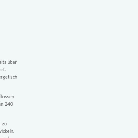
plan für den Klimaschutz
g
its über
rt.
ergetisch
flossen
en 240
o zu
ickeln.