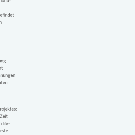
mund-
efindet
n
ung
nt
hnungen
uten
rojektes:
Zeit
m Be-
rste