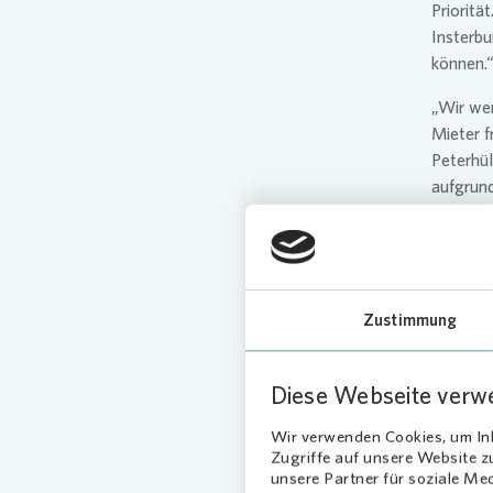
Prioritä
Insterbu
können.
„Wir we
Mieter f
Peterhül
aufgrun
Bezahlb
geschaff
stehend
der Miet
Zustimmung
Klim
Woh
Diese Webseite verw
Wir verwenden Cookies, um Inh
Auf den
Zugriffe auf unsere Website 
sollen n
unsere Partner für soziale Me