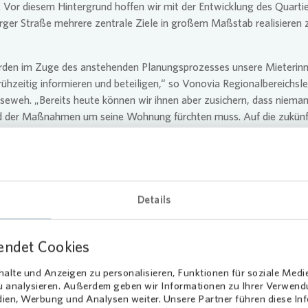
t. Vor diesem Hintergrund hoffen wir mit der Entwicklung des Quarti
rger Straße mehrere zentrale Ziele in großem Maßstab realisieren 
“
rden im Zuge des anstehenden Planungsprozesses unsere Mieterin
rühzeitig informieren und beteiligen,“ so
Vonovia
Regionalbereichslei
seweh. „Bereits heute können wir ihnen aber zusichern, dass niema
d der Maßnahmen um seine Wohnung fürchten muss. Auf die zukünf
arkeit der Mieten wird bei allen Maß-nahmen geachtet, 30 Prozent
enen Wohnraums wird öffentlich gefördert sein. Zudem greift bei d
en Modernisierungen unser Härtefallmanagement, das sich um die 
erinnen und Mieter individuell kümmert.“
Details
aresiliente grüne
Gestaltung des
numfelds
endet Cookies
alte und Anzeigen zu personalisieren, Funktionen für soziale Medi
 großzügigen Grünflächen zwischen den Häusern der Insterburger S
zu analysieren. Außerdem geben wir Informationen zu Ihrer Verwen
eue Angebote für alle Generationen entstehen – nach den Bedürfni
dien, Werbung und Analysen weiter. Unsere Partner führen diese I