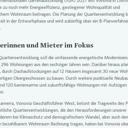
Internationalen Gartenausstellung (IGA) 2027 will
Vonovia
in Dort
 zu noch mehr Energieeffizienz, gestiegener Wohnqualität und
ichem Wohnraum beitragen. Die Planung der Quartiersentwicklung b
zeit in der Entwurfsphase und wird zukünftig über ein B-Planverfahre
.
erinnen und
Mieter im Fokus
 Quartiersentwicklung soll die umfassende energetische Modernisier
 296 Wohnungen aus den sechziger Jahren sein. Darüber hinaus pla
, durch Dachaufstockungen auf 12 Häusern insgesamt 30 neue Wo
wertigen Obergeschossen zu bauen. Durch weitere punktuelle Neuba
rund 120 barrierearme und zukunftsfähige Wohnungen mit Aufzügen
n.
tamerra,
Vonovia
Geschäftsführer West, betont die Tragweite des P
tliche Quartiersentwicklungen, die den Herausforderungen unserer 
nderem bei Klimaschutz und demografischem Wandel, aber auch de
ch bezahlbarem Wohnraum Rechnung tragen, haben bei
Vonovia
obe