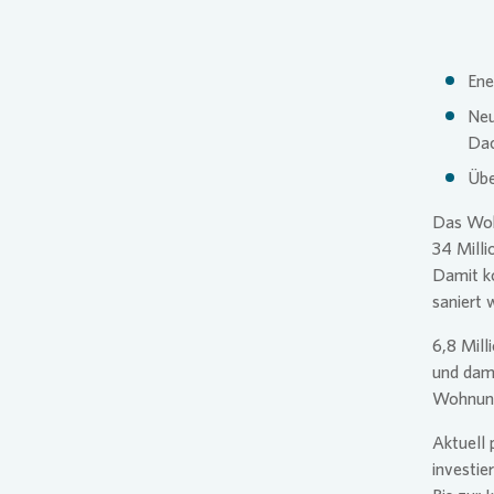
Pres
Ene
Neu
Dac
Übe
Das Wo
34 Milli
Damit k
saniert 
6,8 Mill
und dam
Wohnung
Aktuell 
investie