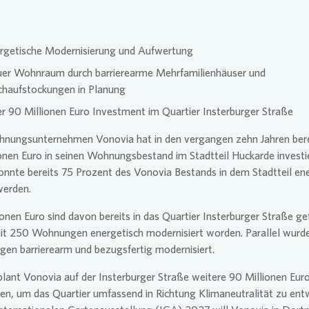
se Newsletter
Übergangs
Vergütun
rgetische Modernisierung und Aufwertung
er Wohnraum durch barrierearme Mehrfamilienhäuser und
haufstockungen in Planung
r 90 Millionen Euro Investment im Quartier Insterburger Straße
hnungsunternehmen
Vonovia
hat in den vergangen zehn Jahren bere
onen Euro in seinen Wohnungsbestand im Stadtteil Huckarde investie
onnte bereits 75 Prozent des
Vonovia
Bestands in dem Stadtteil en
werden.
ionen Euro sind davon bereits in das Quartier Insterburger Straße ge
it 250 Wohnungen energetisch modernisiert worden. Parallel wurd
en barrierearm und bezugsfertig modernisiert.
plant
Vonovia
auf der Insterburger Straße weitere 90 Millionen Eur
ren, um das Quartier umfassend in Richtung Klimaneutralität zu entw