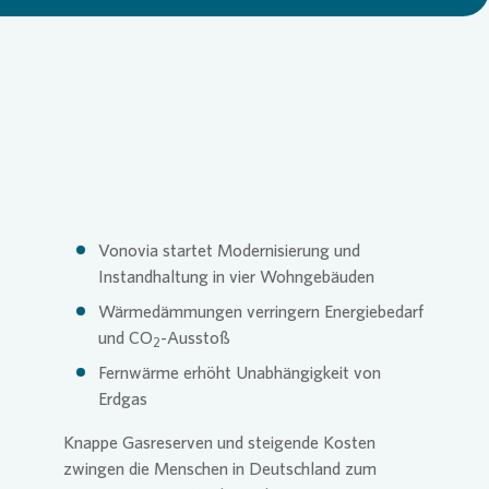
Loading...
Commitm
Credito
Pressem
Anspre
Login
Anspre
Corpor
Agend
Nachhal
Mediat
Vonovia
startet Modernisierung und
Instandhaltung in vier Wohngebäuden
News & 
Infogra
Wärmedämmungen verringern Energiebedarf
und CO
-Ausstoß
2
Fernwärme erhöht Unabhängigkeit von
Finanzk
FAQ
Erdgas
Knappe Gasreserven und steigende Kosten
Anspre
Anspre
zwingen die Menschen in Deutschland zum