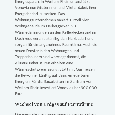
Energiesparen. In Weil am Rhein unterstützt
Vonovia
nun Mieterinnen und Mieter dabei, ihren
Presse 
Energiebedarf zu senken. Das
Wohnungsunternehmen saniert zurzeit vier
Wohngebäude im Herbergacker 2-8.
Wärmedämmungen an den Kellerdecken und im
Dach reduzieren zukünftig den Heizbedarf und
sorgen für ein angenehmes Raumklima. Auch die
neuen Fenster in den Wohnungen und
Treppenhäusern sind wärmegedämmt, die
Aluminiumhaustüren erhalten eine
Wärmeschutzverglasung. Statt mit Gas heizen
die Bewohner künftig auf Basis erneuerbarer
Energien. Für die Bauarbeiten im Zentrum von
Weil am Rhein investiert
Vonovia
über 900.000
Euro.
Wechsel von Erdgas auf Fernwärme
Die energetischen Sanierungen in den einzelnen