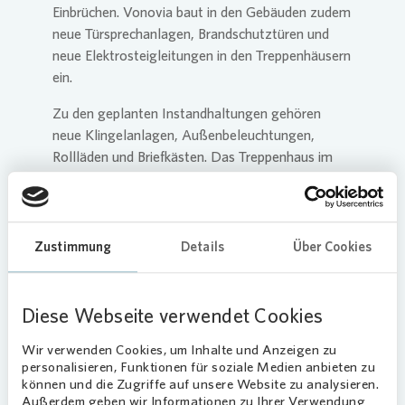
Einbrüchen.
Vonovia
baut in den Gebäuden zudem
neue Türsprechanlagen, Brandschutztüren und
neue Elektrosteigleitungen in den Treppenhäusern
ein.
Zu den geplanten Instandhaltungen gehören
neue Klingelanlagen, Außenbeleuchtungen,
Rollläden und Briefkästen. Das Treppenhaus im
Keller erhält einen frischen Anstrich.
Vonovia
saniert außerdem die Kellerausgangstüren und
erneuert diverse Schalter und Leuchten. „Mit den
Maßnahmen bringen wir die Wohngebäude auf
Zustimmung
Details
Über Cookies
den neuesten Stand“, so Peter Widmann. „Damit
wollen wir unseren Mietern ein zeitgemäßes,
energieeffizientes und schönes Zuhause bieten.“
Diese Webseite verwendet Cookies
Wir verwenden Cookies, um Inhalte und Anzeigen zu
personalisieren, Funktionen für soziale Medien anbieten zu
können und die Zugriffe auf unsere Website zu analysieren.
Außerdem geben wir Informationen zu Ihrer Verwendung