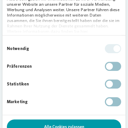
unserer Website an unsere Partner für soziale Medien,
Werbung und Analysen weiter. Unsere Partner führen diese
05.09.2022
Informationen möglicherweise mit weiteren Daten
zusammen, die Sie ihnen bereitgestellt haben oder die sie im
Rahmen Ihrer Nutzung der Dienste gesammelt haben.
Weitere Informationen dazu finden Sie hier.
Downloads (1)
Teilen
Einwilligungsauswahl
Notwendig
Modernisierung
Energie
Präferenzen
Regionalmeldung
Statistiken
Marketing
Alle Cookies zulassen