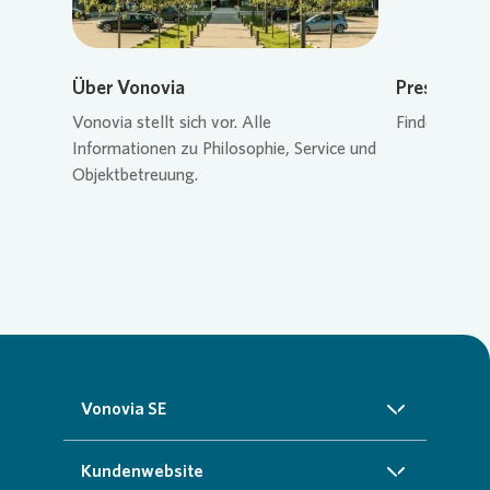
Über Vonovia
Pressekon
Vonovia
stellt sich vor. Alle
Finden Sie de
Informationen zu Philosophie, Service und
Objektbetreuung.
Vonovia SE
Über uns
Kundenwebsite