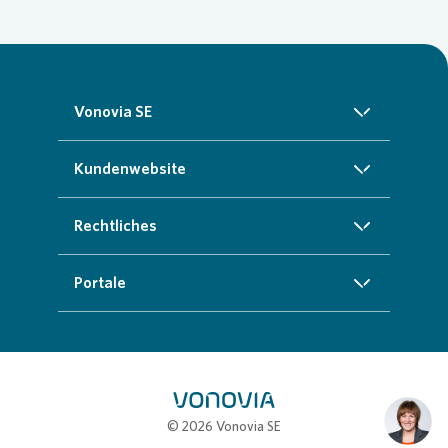
Vonovia SE
Über uns
Kundenwebsite
Investoren
Startseite
Rechtliches
Nachhaltigkeit
Zuhause finden
Impressum
Portale
Presse
Kundenservice
Cookie-Richtlinien
InvestorPortal
Karriere
Weitere Angebote
Datenschutz
Geschäftspartnerportal
Loading...
Meine Stadt
Compliance
Stellenbörse
© 2026 Vonovia SE