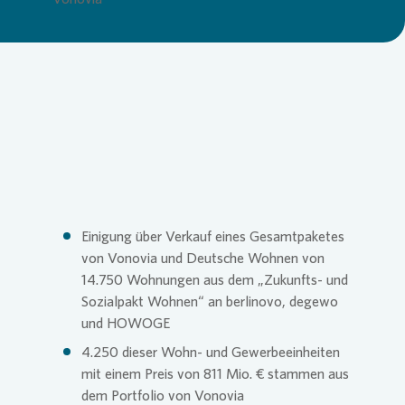
Loading...
Commitm
Credito
Pressem
Anspre
Login
Anspre
Corpor
Agend
Nachhal
Mediat
Einigung über Verkauf eines Gesamtpaketes
News & 
Infogra
von
Vonovia
und Deutsche Wohnen von
14.750 Wohnungen aus dem „Zukunfts- und
Sozialpakt Wohnen“ an berlinovo, degewo
Finanzk
FAQ
und HOWOGE
4.250 dieser Wohn- und Gewerbeeinheiten
mit einem Preis von 811 Mio. € stammen aus
Anspre
Anspre
dem Portfolio von
Vonovia