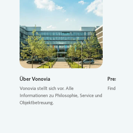
Loading...
Über Vonovia
Pressekon
Vonovia
stellt sich vor. Alle
Finden Sie de
Informationen zu Philosophie, Service und
Objektbetreuung.