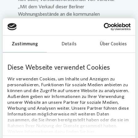
„Mit dem Verkauf dieser Berliner
Wohnungsbestände an die kommunalen
Wohnungsgesellschaften lösen wir eine zentrale
Zusage an den Berliner Senat aus dem ,Zukunfts-
und Sozialpakt Wohnen‘ ein. Die Wohnungen
werden zu einem fairen Preis von uns veräußert.
Zustimmung
Details
Über Cookies
Wir sind ein verlässlicher Partner von Politik und
Gesellschaft und tragen nachhaltig zu Lösungen
auf dem Berliner Wohnungsmarkt bei.“
Diese Webseite verwendet Cookies
Bei den Wohnungen handelt es sich um ein
Wir verwenden Cookies, um Inhalte und Anzeigen zu
personalisieren, Funktionen für soziale Medien anbieten zu
Portfolio, das die Wünsche und Anforderungen
können und die Zugriffe auf unsere Website zu analysieren.
des Landes berücksichtigt und in Verteilung sowie
Außerdem geben wir Informationen zu Ihrer Verwendung
in Qualität und Wert im Wesentlichen den
unserer Website an unsere Partner für soziale Medien,
Querschnitt des Berliner Wohnungsbestands von
Werbung und Analysen weiter. Unsere Partner führen diese
Informationen möglicherweise mit weiteren Daten
Vonovia
widerspiegelt. Die drei kommunalen
zusammen, die Sie ihnen bereitgestellt haben oder die sie im
Wohnungsgesellschaften haben aus diesem
Rahmen Ihrer Nutzung der Dienste gesammelt haben.
Portfolio eigenständig die für sie relevanten
Weitere Informationen dazu finden Sie hier.
Bestände ausgewählt.