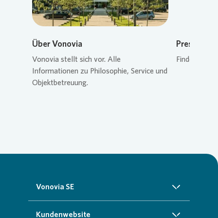
Über Vonovia
Pressekon
Vonovia
stellt sich vor. Alle
Finden Sie de
Informationen zu Philosophie, Service und
Objektbetreuung.
Vonovia SE
Über uns
Kundenwebsite