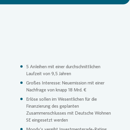
Loading...
Commitm
Credito
Pressem
Anspre
Login
Anspre
Corpor
Agend
Nachhal
Mediat
5 Anleihen mit einer durchschnittlichen
Laufzeit von 9,5 Jahren
News & 
Infogra
Großes Interesse: Neuemission mit einer
Nachfrage von knapp 18 Mrd. €
Erlöse sollen im Wesentlichen für die
Finanzk
FAQ
Finanzierung des geplanten
Zusammenschlusses mit Deutsche Wohnen
SE eingesetzt werden
Anspre
Anspre
Moody’s vergibt Investmentgrade-Rating