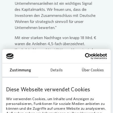
Unternehmensanleihen ist ein wichtiges Signal
des Kapitalmarkts. Wir freuen uns, dass die
Investoren den Zusammenschluss mit Deutsche
Wohnen für strategisch sinnvoll für unser
Unternehmen bewerten.“
Mit einer starken Nachfrage von knapp 18 Mrd. €
waren die Anleihen 4,5-fach überzeichnet.
Kapitalstruktur und Liquidität von
Vonovia
sind
weiterhin sehr komfortabel. Nach erfolgreicher
Abwicklung werden alle relevanten Informationen
über die Emission auf der Investor-Relations-
Zustimmung
Details
Über Cookies
Website von
Vonovia
, im Unterabschnitt Creditor
Relations, verfügbar sein. Dort finden
Investorinnen und Investoren auch Unterlagen
Diese Webseite verwendet Cookies
zum EMTN-Programm (European Medium Term
Notes Program).
Wir verwenden Cookies, um Inhalte und Anzeigen zu
personalisieren, Funktionen für soziale Medien anbieten zu
Erstmals Moody’s Rating für
Vonovia
können und die Zugriffe auf unsere Website zu analysieren.