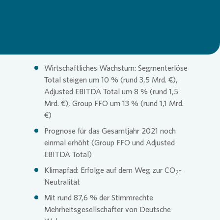
Commitm
Credito
Pressem
Anspre
Login
Anspre
Corpor
Agend
Wirtschaftliches Wachstum: Segmenterlöse
Total steigen um 10 % (rund 3,5 Mrd. €),
Adjusted EBITDA Total um 8 % (rund 1,5
Nachhal
Mediat
Mrd. €), Group FFO um 13 % (rund 1,1 Mrd.
€)
Prognose für das Gesamtjahr 2021 noch
News & 
Infogra
einmal erhöht (Group FFO und Adjusted
EBITDA Total)
Klimapfad: Erfolge auf dem Weg zur CO
-
Finanzk
FAQ
2
Neutralität
Mit rund 87,6 % der Stimmrechte
Anspre
Anspre
Mehrheitsgesellschafter von Deutsche