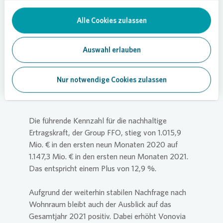
spiegelt die starke Nachfrage im Immobilienmarkt
wider. Besonders stark war der Anstieg des
Alle Cookies zulassen
Adjusted EBITDA in den Segmenten Recurring
Sales (um 40,9 % auf 105,5 Mio. €) sowie
Development (um 16,0 % auf 79,8 Mio. €). Das
Auswahl erlauben
Adjusted EBITDA aus dem Vermietungsgeschäft
lag im Neunmonatszeitraum 2021 bei 1.240,0
Nur notwendige Cookies zulassen
Mio. €, verglichen mit
1.178,7 Mio. € im Vorjahreszeitraum.
Die führende Kennzahl für die nachhaltige
Ertragskraft, der Group FFO, stieg von 1.015,9
Mio. € in den ersten neun Monaten 2020 auf
1.147,3 Mio. € in den ersten neun Monaten 2021.
Das entspricht einem Plus von 12,9 %.
Aufgrund der weiterhin stabilen Nachfrage nach
Wohnraum bleibt auch der Ausblick auf das
Gesamtjahr 2021 positiv. Dabei erhöht
Vonovia