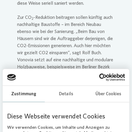
diese Weise seriell saniert werden.
Zur CO
-Reduktion beitragen sollen künftig auch
2
nachhaltige Baustoffe – im Bereich Neubau
ebenso wie bei der Sanierung. „Beim Bau von
Häusern sind wir die Auftraggeber derjenigen, die
CO2-Emissionen generieren. Auch hier möchten
wir gezielt CO2 einsparen“, sagt Rolf Buch.
Vonovia
setzt auf eine nachhaltige und modulare
Holzbauweise, beispielsweise im Berliner Bezirk
Reinickendorf, und hat so bereits den Bau von
700 Wohnungen begonnen bzw. abgeschlossen.
Voraussichtlich im Herbst 2022 wird
Vonovia
– in
Zustimmung
Details
Über Cookies
Anlehnung an die eigene Klimakonferenz aus dem
Jahr 2020 – eine Konferenz rund um das Thema
Baustoffe veranstalten. Hier werden Expertinnen
Diese Webseite verwendet Cookies
und Experten aus der Wohnungswirtschaft, Bau-
und Baustoffbranche, Verbänden sowie
Wir verwenden Cookies, um Inhalte und Anzeigen zu
Wissenschaft und Politik über Nachhaltigkeit,