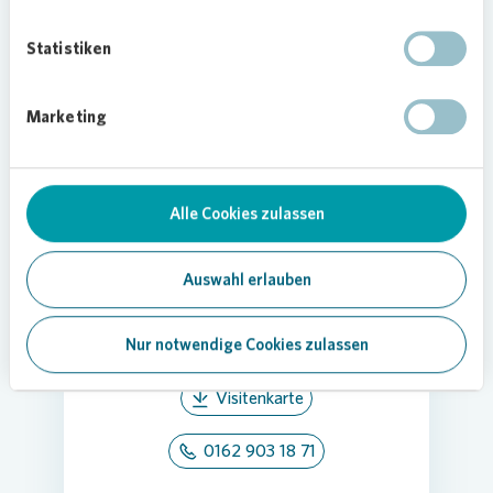
Statistiken
Loading...
Marketing
Christoph
Alle Cookies zulassen
Metzner
Pressesprecher Berlin, Brandenburg,
Auswahl erlauben
Sachsen-Anhalt
Christoph.Metzner@vonovia.de
Nur notwendige Cookies zulassen
Visitenkarte
0162 903 18 71