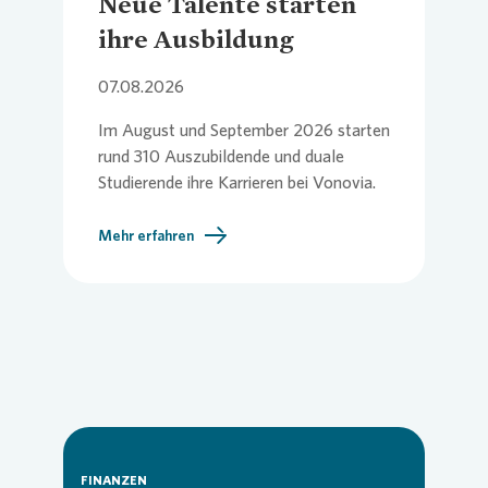
Neue Talente starten
Att
und
ihre Ausbildung
Por
Commitm
Credito
Pressem
Anspre
Login
07.08.2026
Meh
Im August und September 2026 starten
Anspre
Corpor
Agend
rund 310 Auszubildende und duale
Studierende ihre Karrieren bei
Vonovia
.
Die Nachwuchskräfte beginnen in
Nachhal
Mediat
verschiedenen kaufmännischen,
Mehr erfahren
technischen und handwerklichen
Ausbildungsberufen sowie in mehreren
News & 
Infogra
dualen Studiengängen bei Europas
führendem Wohnungsunternehmen.
Finanzk
FAQ
Anspre
Anspre
FINANZEN