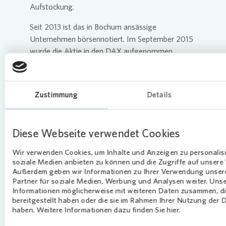
Aufstockung.
Seit 2013 ist das in Bochum ansässige
Unternehmen börsennotiert. Im September 2015
wurde die Aktie in den DAX aufgenommen.
Außerdem gehört die Aktie der Vonovia SE
zahlreichen weiteren nationalen und
internationalen Indizes an, darunter DAX 50 ESG,
Zustimmung
Details
Dow Jones Sustainability Index Europe, STOXX
Global ESG Leaders, EURO STOXX ESG Leaders
50, FTSE EPRA/NAREIT Developed Europe und
Diese Webseite verwendet Cookies
GPR 250 World. Vonovia beschäftigt rund
12.000 Mitarbeiterinnen und Mitarbeiter.
Wir verwenden Cookies, um Inhalte und Anzeigen zu personalisi
soziale Medien anbieten zu können und die Zugriffe auf unsere 
Außerdem geben wir Informationen zu Ihrer Verwendung unser
Partner für soziale Medien, Werbung und Analysen weiter. Unse
Informationen möglicherweise mit weiteren Daten zusammen, di
bereitgestellt haben oder die sie im Rahmen Ihrer Nutzung der
haben. Weitere Informationen dazu finden Sie hier.
03.04.2024 CET/CEST Veröffentlichung einer
Corporate News/Finanznachricht, übermittelt