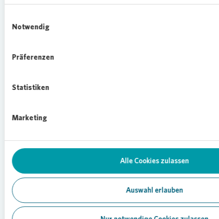
durch EQS News - ein Service der EQS Group AG.
Einwilligungsauswahl
Für den Inhalt der Mitteilung ist der Emittent /
Notwendig
Herausgeber verantwortlich.
Präferenzen
Die EQS Distributionsservices umfassen
gesetzliche Meldepflichten, Corporate
News/Finanznachrichten und Pressemitteilungen.
Statistiken
Medienarchiv unter https://eqs-news.com
Marketing
Sprache:
Deutsch
Unternehmen:
Vonovia SE
Alle Cookies zulassen
Universitätsstraße 133
44803 Bochum
Auswahl erlauben
Deutschland
Telefon:
+49 234 314 1609