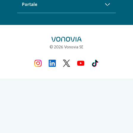
Impressum
Portale
Presse
Kundenservice
Cookie-Richtlinien
InvestorPortal
Karriere
Weitere Angebote
Datenschutz
Geschäftspartnerportal
Meine Stadt
Compliance
Stellenbörse
© 2026 Vonovia SE
Erklärung zur Barrierefreiheit