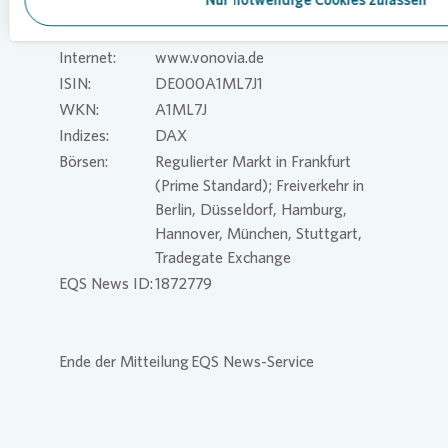
Nur notwendige Cookies zulassen
Fax:
+49 234 314 2995
E-Mail:
investorrelations@vonovia.de
Internet:
www.vonovia.de
ISIN:
DE000A1ML7J1
WKN:
A1ML7J
Indizes:
DAX
Börsen:
Regulierter Markt in Frankfurt
(Prime Standard); Freiverkehr in
Berlin, Düsseldorf, Hamburg,
Hannover, München, Stuttgart,
Tradegate Exchange
EQS News ID:
1872779
Ende der Mitteilung
EQS News-Service