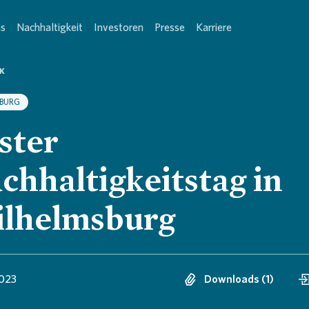
ns
Nachhaltigkeit
Investoren
Presse
Karriere
K
icht Über uns
icht Nachhaltigkeit
icht Investoren
icht Presse
icht Karriere
Übersich
Übersicht
Übersich
Übersicht
Übersicht
Übersicht
Übersicht
Übersicht 
Übersicht
Übersicht
Übersicht
Übersicht
Übersicht
Übersicht
Übersicht
Übersicht
BURG
ster
rnehmen
altigkeitsstrategie
via at a Glance
026
sind Vonovia
Geschäfts
Strategie
Vorstand
Umwelt u
Unternehm
H1 2026 -
Basisinfo
Anleihen
Hauptver
Nichtfinan
Ad-hoc Mi
Service &
Unterneh
Kabel-TV
Vonovia a
Ausbildun
chhaltigkeitstag in
tegie und Werte
lungsfelder
lle Veröffentlichungen
026
 Karriere
Engagem
Leitbild
Aufsichts
Gesellsch
Kennzahl
Informati
Aktienkur
Nachhalti
Aufsichts
ESG Kenn
Unterneh
Finanzkal
Regional
Energie /
Vision
Studieren
lhelmsburg
Gewinnab
Aufsichts
rnehmensführung
Ratings und -Rankings
tversammlung
tversammlung 2026
Open Inn
Complian
Corporat
Wohnraum
Factsheet
Dividende
Rating
ESG Präse
Stimmrech
Glossar
Finanzen
Benefits
Berufsein
ESG-Fact
Vorstand
023
Downloads (1)
chte und Daten
Vonovia Aktie
nz 2025
Ankauf
Unternehm
Renditere
Finanzier
Commitmen
Eigengesc
FAQ
Hauptver
Verantwo