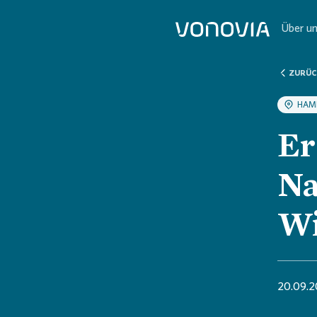
Über u
ZURÜC
Übers
Übers
Übers
Übers
Übers
HAM
Er
Unte
Nachh
Vono
H1 2
Wir 
Na
Stra
Hand
Aktue
Q1 2
Deine
Wi
Unte
ESG-
Haup
Haup
FAQ
20.09.2
Beri
Die 
Bila
Jobs