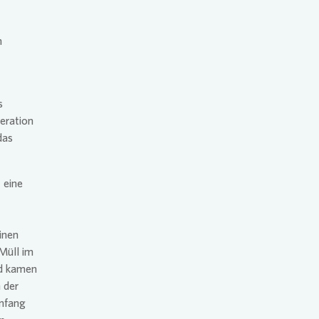
plan für den Klimaschutz
m
g
s
eration
das
 eine
inen
Müll im
nd kamen
 der
nfang