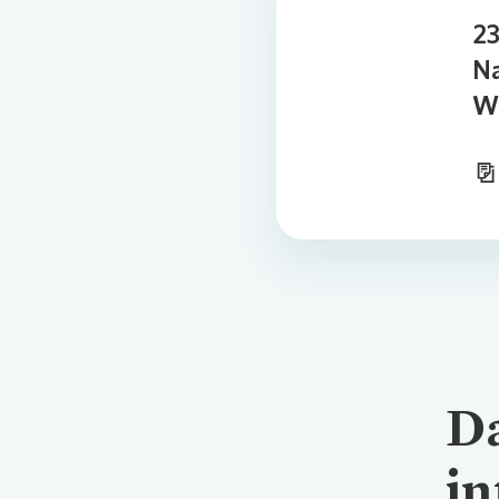
23
Na
Wi
Da
in