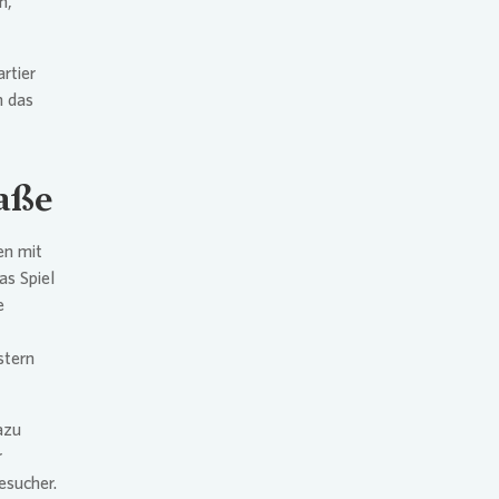
n,
rtier
m das
raße
en mit
as Spiel
e
stern
azu
r
esucher.