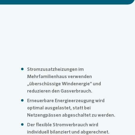
Loading...
Commitm
Credito
Pressem
Anspre
Login
Anspre
Corpor
Agend
Nachhal
Mediat
Stromzusatzheizungen im
Mehrfamilienhaus verwenden
„überschüssige Windenergie“ und
News & 
Infogra
reduzieren den Gasverbrauch.
Erneuerbare Energieerzeugung wird
Finanzk
FAQ
optimal ausgelastet, statt bei
Netzengpässen abgeschaltet zu werden.
Der flexible Stromverbrauch wird
Anspre
Anspre
individuell bilanziert und abgerechnet.