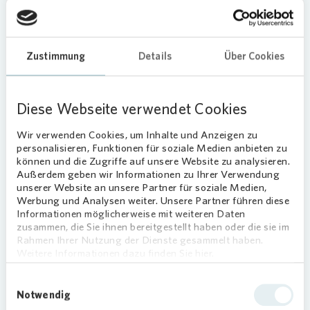
decarbon1ze, erläutert: „Mit unserer Technik
ermöglichen wir die individuelle Adressierung,
Steuerung und Bilanzierung der elektrischen
Zustimmung
Details
Über Cookies
Zusatzheizung anlagennah hinter dem
Allgemeinstromzähler. Das bietet neue
Möglichkeiten für den besonders schwer
Diese Webseite verwendet Cookies
umzustellenden Gebäudebestand der
Mehrfamilienhäuser und lässt schneller mehr
Wir verwenden Cookies, um Inhalte und Anzeigen zu
Menschen an der Energiewende teilhaben.“
personalisieren, Funktionen für soziale Medien anbieten zu
können und die Zugriffe auf unsere Website zu analysieren.
Außerdem geben wir Informationen zu Ihrer Verwendung
Beginnend innerhalb der Regelzone von 50Hertz,
unserer Website an unsere Partner für soziale Medien,
bauen
Vonovia
und decarbon1ze jetzt
Werbung und Analysen weiter. Unsere Partner führen diese
Stromzusatzheizungen mit eigener Unterzählung
Informationen möglicherweise mit weiteren Daten
und Steuerung in Mehrfamilienhäusern ein. Diese
zusammen, die Sie ihnen bereitgestellt haben oder die sie im
Rahmen Ihrer Nutzung der Dienste gesammelt haben.
Zusatzheizungen werden im
Weitere Informationen dazu finden Sie hier.
energiewirtschaftlichen Standardprozess
bilanziert und als flexibel zuschaltbare Last
Einwilligungsauswahl
bewirtschaftet und abgerechnet. Das Potential im
Notwendig
Gebäudebestand ist dabei groß. Etwa 8,1 TWh