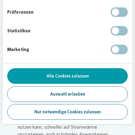
Windenergie wurden 2022 in der nördlichen
Präferenzen
Landeshälfte abgeregelt. Rund 9,7 TWh flexibler
Verbrauch könnten in der gleichen Region in etwa
1,7 Millionen Gebäuden durch
Statistiken
Stromzusatzheizungen entstehen.
Dr. Dirk Biermann, Geschäftsführer Märkte und
Marketing
Systembetrieb beim Übertragungsnetzbetreiber
50Hertz, erklärt dazu: „50Hertz transportiert
stetig wachsende Mengen Erneuerbarer Energie,
Alle Cookies zulassen
u.a. aus den On- und Offshore-Windparks, von
Nord nach Süd in die Verbrauchszentren. Um dem
wachsenden Transportbedarf gerecht zu werden,
Auswahl erlauben
bauen wir unser Übertragungsnetz weiter aus.
Zugleich zeichnet sich ein erheblicher Bedarf an
Nur notwendige Cookies zulassen
zusätzlichen dezentralen Flexibilitäten ab. Wenn
die Wohnungswirtschaft kostengünstige Wege
nutzen kann, schneller auf Stromwärme
umzusteigen, auch in hybriden Anwendungen,