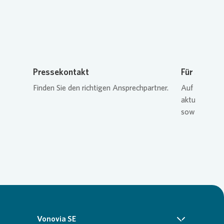
Pressekontakt
Für Journal
Finden Sie den richtigen Ansprechpartner.
Auf unserer 
aktuelle Inf
sowie Bild- 
Vonovia SE