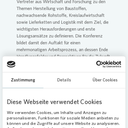
Vertreter aus Wirtschaft und Forschung zu den
Themen Herstellung von Baustoffen,
nachwachsende Rohstoffe, Kreislaufwirtschaft
sowie Lieferketten und Logistik mit dem Ziel, die
wichtigsten Herausforderungen und erste
Lösungsansätze zu definieren. Die Konferenz
bildet damit den Auftakt für einen
mehrmonatigen Arbeitsprozess, an dessen Ende
Handlungsfelder und Perspektiven für die Zukunft
des Bauens stehen. Diese werden auf einer
Abschlussveranstaltung Ende des Jahres einem
breiteren Fachpublikum präsentiert.
Zustimmung
Details
Über Cookies
Um Innovationen im Bereich des nachhaltigen
Bauens weiter zu fördern, erhalten Start-ups und
Diese Webseite verwendet Cookies
etablierte Akteure aus der Bau- und
Wohnungswirtschaft außerdem die Möglichkeit,
Wir verwenden Cookies, um Inhalte und Anzeigen zu
ihre Innovationskraft im Rahmen eines Pitches am
personalisieren, Funktionen für soziale Medien anbieten zu
18. Mai 2022 zu präsentieren. Die Gewinner
können und die Zugriffe auf unsere Website zu analysieren.