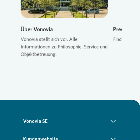
Über Vonovia
Pressekon
Vonovia
stellt sich vor. Alle
Finden Sie de
Informationen zu Philosophie, Service und
Objektbetreuung.
Vonovia SE
Über uns
Kundenwebsite