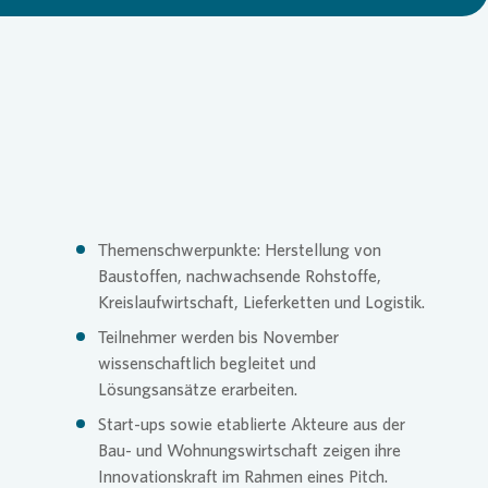
Loading...
Commitm
Credito
Pressem
Anspre
Login
Anspre
Corpor
Agend
Nachhal
Mediat
Themenschwerpunkte: Herstellung von
Baustoffen, nachwachsende Rohstoffe,
Kreislaufwirtschaft, Lieferketten und Logistik.
News & 
Infogra
Teilnehmer werden bis November
wissenschaftlich begleitet und
Finanzk
FAQ
Lösungsansätze erarbeiten.
Start-ups sowie etablierte Akteure aus der
Bau- und Wohnungswirtschaft zeigen ihre
Anspre
Anspre
Innovationskraft im Rahmen eines Pitch.