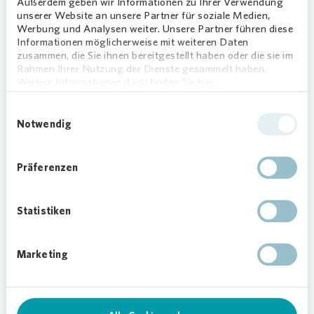
Außerdem geben wir Informationen zu Ihrer Verwendung
werden später auf der Abschlusskonferenz im
unserer Website an unsere Partner für soziale Medien,
November einem Fachpublikum ihre technischen
Werbung und Analysen weiter. Unsere Partner führen diese
und innovativen Konzepte für die Zukunft des
Informationen möglicherweise mit weiteren Daten
Bauens vorführen. Die Bewerbungsphase dauert
zusammen, die Sie ihnen bereitgestellt haben oder die sie im
Rahmen Ihrer Nutzung der Dienste gesammelt haben.
vom 23. März bis zum 22. April 2022.
Weitere Informationen dazu finden Sie hier.
Mit dem Dialog über die Zukunft des Bauens
Einwilligungsauswahl
knüpft
Vonovia
an die erfolgreiche
Konferenz für
Notwendig
klimaneutrales Wohnen
an. Als führendes
Wohnungsunternehmen in Deutschland hat
Vonovia
sich 2019 auf einen verbindlichen
Präferenzen
Klimapfad mit jährlichen Zwischenzielen
festgelegt.
Statistiken
Marketing
Weitere Informationen unter
https://baustoffkonferenz.vonovia.de/de-
de