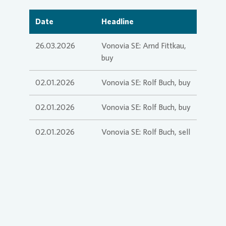
Date
Headline
Commit
Credito
Agend
Login
26.03.2026
Vonovia SE: Arnd Fittkau,
buy
Contact
Corpor
Media 
02.01.2026
Vonovia SE: Rolf Buch, buy
ESG
Infogra
02.01.2026
Vonovia SE: Rolf Buch, buy
02.01.2026
Vonovia SE: Rolf Buch, sell
News an
FAQ
Financi
Contact
Contact
Press n