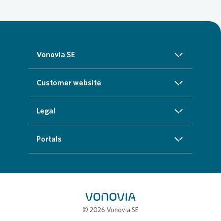
Vonovia SE
About us
Customer website
Investors
Homepage
Legal
Sustainability
Real estate search
Imprint
Portals
Press
Customer service
Cookie data protection information
InvestorPortal
Careers
Additional offers
Privacy policy
Partner portal
My town
Compliance
Job portal
© 2026 Vonovia SE