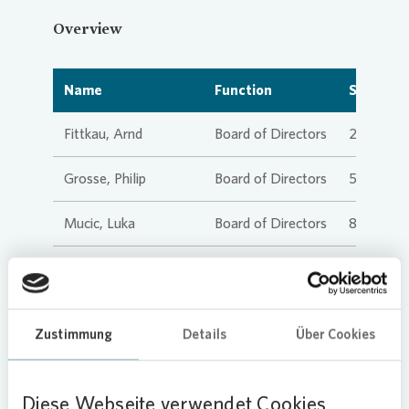
Overview
Name
Function
Sharehol
Fittkau, Arnd
Board of Directors
24,255
Grosse, Philip
Board of Directors
53,082
Mucic, Luka
Board of Directors
84,600
Riedl, Daniel
Board of Directors
26,475
Werhahn, Ruth
Board of Directors
42,302
Zustimmung
Details
Über Cookies
Diese Webseite verwendet Cookies
Bohle, Birgit M.
Supervisory Board
800