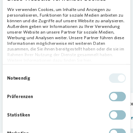
Wir verwenden Cookies, um Inhalte und Anzeigen zu
Streit, Clara Christina
Supervisory Board
3,479
personalisieren, Funktionen für soziale Medien anbieten zu
können und die Zugriffe auf unsere Website zu analysieren.
Außerdem geben wir Informationen zu Ihrer Verwendung
234,993
unserer Website an unsere Partner für soziale Medien,
Werbung und Analysen weiter. Unsere Partner führen diese
Informationen möglicherweise mit weiteren Daten
zusammen, die Sie ihnen bereitgestellt haben oder die sie im
Rahmen Ihrer Nutzung der Dienste gesammelt haben.
Weitere Informationen dazu finden Sie hier.
Einwilligungsauswahl
Notwendig
This might also interest you
Präferenzen
Ad-hoc Announcements
Corpo
Statistiken
Learn more
Learn 