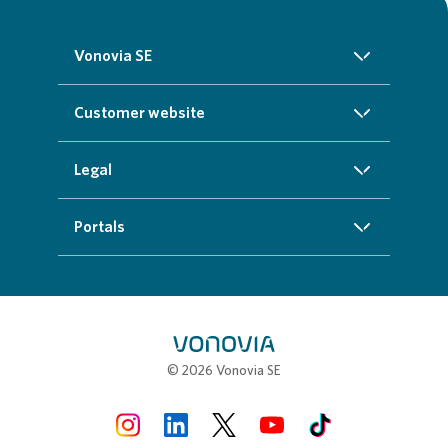
Vonovia SE
About us
Customer website
Investors
Homepage
Legal
Sustainability
Real estate search
Imprint
Portals
Press
Customer service
Cookie data protection information
InvestorPortal
Careers
Additional offers
Privacy policy
Partner portal
My town
Compliance
Job portal
© 2026 Vonovia SE