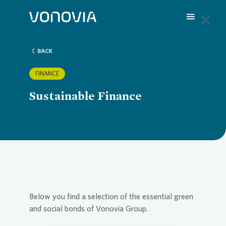
BACK
About us
Overvi
Overvie
Overvie
Overvie
Overvi
FINANCE
Sustainable Finance
Sustainability
Compa
Sustain
Vonovia
H1 202
We are
Investors
Strateg
Action 
Latest 
Q1 202
Your Ca
Press
Corpor
ESG Rat
Annual 
FY 202
FAQ
Below you find a selection of the essential green
and social bonds of
Vonovia
Group.
Careers
Reports
Share i
Press R
Contac