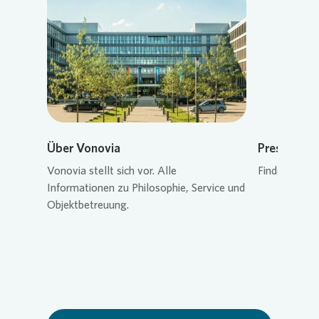
Loading...
Über Vonovia
Pressekon
Vonovia
stellt sich vor. Alle
Finden Sie de
Informationen zu Philosophie, Service und
Objektbetreuung.