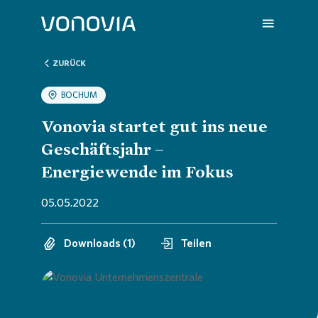
ZURÜCK
BOCHUM
Über uns
Übersic
Übersic
Übersic
Übersic
Übersic
Vonovia startet gut ins neue
Geschäftsjahr –
Nachhaltigkeit
Untern
Nachhal
Vonovia
H1 202
Wir sin
Energiewende im Fokus
05.05.2022
Investoren
Strateg
Handlun
Aktuell
Q1 202
Deine K
Downloads (1)
Teilen
Presse
Untern
ESG-Rat
Hauptv
Hauptv
FAQ
Karriere
Bericht
Die Von
Bilanz 
Jobs