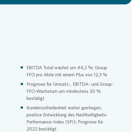
Loading...
Commitm
Credito
Pressem
Anspre
Login
Anspre
Corpor
Agend
Nachhal
Mediat
EBITDA Total wächst um 44,2 %; Group
FFO pro Aktie mit einem Plus von 12,3 %
News & 
Infogra
Prognose für Umsatz-, EBITDA- und Group-
FFO-Wachstum um mindestens 20 %
bestätigt
Finanzk
FAQ
Kundenzufriedenheit weiter gestiegen,
positive Entwicklung des Nachhaltigkeits-
Performance-Index (SPI); Prognose für
Anspre
Anspre
2022 bestätigt