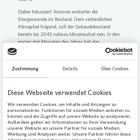
Dabei fokussiert
Vonovia
weiterhin die
Energiewende im Bestand. Dem verbindlichen
Klimapfad folgend, soll der Gebäudebestand
bereits bis 2045 nahezu klimaneutral sein. In den
ersten drei Monaten des Jahres hat das
Unternehmen bereits mehr als 1.500 Wohnungen
energetisch saniert. Gleichzeitig werden die
Energieträger in den Quartieren mit hohem
Zustimmung
Details
Über Cookies
Tempo auf lokalen Grünstrom umgestellt: Die
Photovoltaik-Offensive, die vorsieht, bis 2050
nahezu alle 30.000 geeigneten Dächer im
Diese Webseite verwendet Cookies
eigenen Bestand mit einer Photovoltaik-Anlage
auszustatten, läuft planmäßig.
Wir verwenden Cookies, um Inhalte und Anzeigen zu
personalisieren, Funktionen für soziale Medien anbieten zu
„Die Energiewende dient nicht allein dem
können und die Zugriffe auf unsere Website zu analysieren.
Klimaschutz. Sie bedeutet auch die wichtige
Außerdem geben wir Informationen zu Ihrer Verwendung
unserer Website an unsere Partner für soziale Medien,
Unabhängigkeit vom internationalen
Werbung und Analysen weiter. Unsere Partner führen diese
Energiemarkt. Zur Wahrheit gehört jedoch auch: