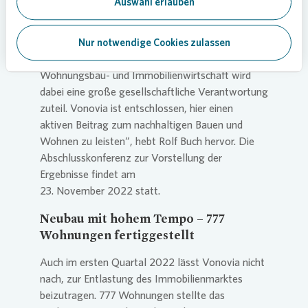
Auswahl erlauben
entwickeln. „Ein klimaneutraler Gebäudebestand
ist nur möglich, wenn wir verantwortungsvoll
bauen und nachhaltige, ressourcenschonende
Nur notwendige Cookies zulassen
Baustoffe verwenden. Der gesamten
Wohnungsbau- und Immobilienwirtschaft wird
dabei eine große gesellschaftliche Verantwortung
zuteil.
Vonovia
ist entschlossen, hier einen
aktiven Beitrag zum nachhaltigen Bauen und
Wohnen zu leisten“, hebt Rolf Buch hervor. Die
Abschlusskonferenz zur Vorstellung der
Ergebnisse findet am
23. November 2022 statt.
Neubau mit hohem Tempo – 777
Wohnungen fertiggestellt
Auch im ersten Quartal 2022 lässt
Vonovia
nicht
nach, zur Entlastung des Immobilienmarktes
beizutragen. 777 Wohnungen stellte das