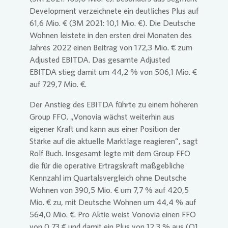
Development verzeichnete ein deutliches Plus auf
61,6 Mio. € (3M 2021: 10,1 Mio. €). Die Deutsche
Wohnen leistete in den ersten drei Monaten des
Jahres 2022 einen Beitrag von 172,3 Mio. € zum
Adjusted EBITDA. Das gesamte Adjusted
EBITDA stieg damit um 44,2 % von 506,1 Mio. €
auf 729,7 Mio. €.
Der Anstieg des EBITDA führte zu einem höheren
Group FFO. „
Vonovia
wächst weiterhin aus
eigener Kraft und kann aus einer Position der
Stärke auf die aktuelle Marktlage reagieren“, sagt
Rolf Buch. Insgesamt legte mit dem Group FFO
die für die operative Ertragskraft maßgebliche
Kennzahl im Quartalsvergleich ohne Deutsche
Wohnen von 390,5 Mio. € um 7,7 % auf 420,5
Mio. € zu, mit Deutsche Wohnen um 44,4 % auf
564,0 Mio. €. Pro Aktie weist
Vonovia
einen FFO
von 0,73 € und damit ein Plus von 12,3 % aus (Q1