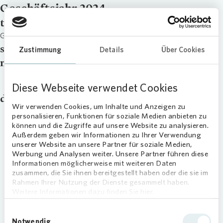
Geschäftsjahr 2024
title
Geschäftsjahr 2024
signup
Zustimmung
Details
Über Cookies
master_download
Geschäftsbericht 2024
Diese Webseite verwendet Cookies
downloads
Wir verwenden Cookies, um Inhalte und Anzeigen zu
Analysten- und Investorenpräsentation
personalisieren, Funktionen für soziale Medien anbieten zu
zum Geschäftsbericht 2024 (englisch)
können und die Zugriffe auf unsere Website zu analysieren.
Außerdem geben wir Informationen zu Ihrer Verwendung
Jahresabschluss Vonovia SE 2024
unserer Website an unsere Partner für soziale Medien,
Vergütungsbericht 2024 inkl.
Werbung und Analysen weiter. Unsere Partner führen diese
Informationen möglicherweise mit weiteren Daten
Prüfungsvermerk
zusammen, die Sie ihnen bereitgestellt haben oder die sie im
Jahresabschluss Vonovia SE 2024
Rahmen Ihrer Nutzung der Dienste gesammelt haben.
Weitere Informationen dazu finden Sie hier.
Geschäftsbericht 2024
Geschäftsbericht 2024
Einwilligungsauswahl
Notwendig