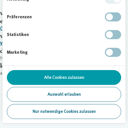
Transkript FY 2024 (englisch)
video
Präferenzen
external_link
Öffnen
Statistiken
webcast
Webcast Replay
date
Marketing
19.03.25
kategorie
annual-report
Alle Cookies zulassen
Auswahl erlauben
Nur notwendige Cookies zulassen