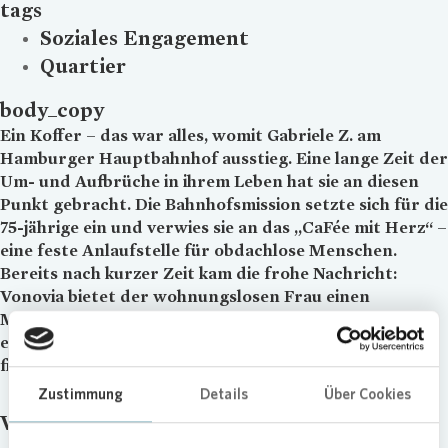
tags
Soziales Engagement
Quartier
body_copy
Ein Koffer – das war alles, womit Gabriele Z. am
Hamburger Hauptbahnhof ausstieg. Eine lange Zeit der
Um- und Aufbrüche in ihrem Leben hat sie an diesen
Punkt gebracht. Die Bahnhofsmission setzte sich für die
75-jährige ein und verwies sie an das „CaFée mit Herz“ –
eine feste Anlaufstelle für obdachlose Menschen.
Bereits nach kurzer Zeit kam die frohe Nachricht:
Vonovia bietet der wohnungslosen Frau einen
Mietvertrag an. Schon wenig später konnte sie in ihre
eigene, gemütliche 1-Zimmer Wohnung einziehen. Dort
findet sie endlich Ruhe zum Ankommen.
Zustimmung
Details
Über Cookies
Vonovia als sozialer
Player