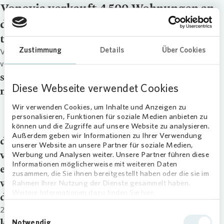
Vonovia verkauft 4.500 Wohnungen an
die Stadt Berlin (english version)
title
Zustimmung
Details
Über Cookies
Vonovia verkauft 4.500 Wohnungen an die Stadt Berlin (english
version)
signup
Diese Webseite verwendet Cookies
master_download
Vonovia verkauft 4.500 Wohnungen an
Wir verwenden Cookies, um Inhalte und Anzeigen zu
personalisieren, Funktionen für soziale Medien anbieten zu
die Stadt Berlin (english version)
können und die Zugriffe auf unsere Website zu analysieren.
Außerdem geben wir Informationen zu Ihrer Verwendung
downloads
unserer Website an unsere Partner für soziale Medien,
video
Werbung und Analysen weiter. Unsere Partner führen diese
Informationen möglicherweise mit weiteren Daten
external_link
zusammen, die Sie ihnen bereitgestellt haben oder die sie im
webcast
Rahmen Ihrer Nutzung der Dienste gesammelt haben.
Weitere Informationen dazu finden Sie hier.
date
24.04.24
Einwilligungsauswahl
kategorie
Notwendig