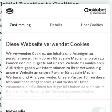
Initial Reaction to Coalition
Agreement (English version)
title
Zustimmung
Details
Über Cookies
Initial Reaction to Coalition Agreement (English version)
signup
master_download
Diese Webseite verwendet Cookies
Initial Reaction to Coalition Agreement
(English version)
Wir verwenden Cookies, um Inhalte und Anzeigen zu
personalisieren, Funktionen für soziale Medien anbieten zu
können und die Zugriffe auf unsere Website zu analysieren.
downloads
Außerdem geben wir Informationen zu Ihrer Verwendung
video
unserer Website an unsere Partner für soziale Medien,
Werbung und Analysen weiter. Unsere Partner führen diese
external_link
Informationen möglicherweise mit weiteren Daten
webcast
zusammen, die Sie ihnen bereitgestellt haben oder die sie im
Rahmen Ihrer Nutzung der Dienste gesammelt haben.
date
Weitere Informationen dazu finden Sie hier.
09.04.25
kategorie
Einwilligungsauswahl
Notwendig
other