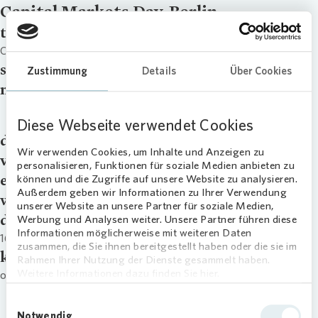
Capital Markets Day, Berlin
title
Capital Markets Day, Berlin
signup
Zustimmung
Details
Über Cookies
master_download
Capital Markets Day, Berlin | 16.06.2015
Diese Webseite verwendet Cookies
downloads
Wir verwenden Cookies, um Inhalte und Anzeigen zu
video
personalisieren, Funktionen für soziale Medien anbieten zu
external_link
können und die Zugriffe auf unsere Website zu analysieren.
Außerdem geben wir Informationen zu Ihrer Verwendung
webcast
unserer Website an unsere Partner für soziale Medien,
date
Werbung und Analysen weiter. Unsere Partner führen diese
Informationen möglicherweise mit weiteren Daten
16.06.15
zusammen, die Sie ihnen bereitgestellt haben oder die sie im
kategorie
Rahmen Ihrer Nutzung der Dienste gesammelt haben.
Weitere Informationen dazu finden Sie hier.
other
Einwilligungsauswahl
Notwendig