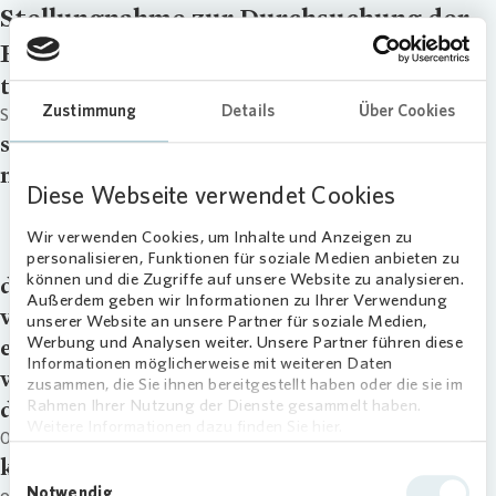
Stellungnahme zur Durchsuchung der
Büroräume
title
Zustimmung
Details
Über Cookies
Stellungnahme zur Durchsuchung der Büroräume
signup
master_download
Diese Webseite verwendet Cookies
Stellungnahme zur Durchsuchung der
Büroräume
Wir verwenden Cookies, um Inhalte und Anzeigen zu
personalisieren, Funktionen für soziale Medien anbieten zu
können und die Zugriffe auf unsere Website zu analysieren.
downloads
Außerdem geben wir Informationen zu Ihrer Verwendung
video
unserer Website an unsere Partner für soziale Medien,
Werbung und Analysen weiter. Unsere Partner führen diese
external_link
Informationen möglicherweise mit weiteren Daten
webcast
zusammen, die Sie ihnen bereitgestellt haben oder die sie im
Rahmen Ihrer Nutzung der Dienste gesammelt haben.
date
Weitere Informationen dazu finden Sie hier.
07.03.23
kategorie
Einwilligungsauswahl
Notwendig
other